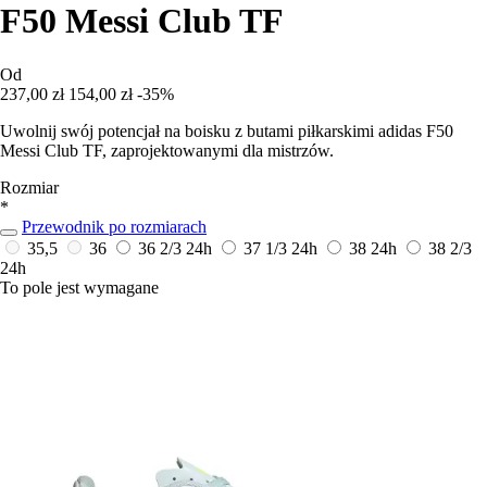
F50 Messi Club TF
Od
237,00 zł
154,00 zł
-35%
Uwolnij swój potencjał na boisku z butami piłkarskimi adidas F50
Messi Club TF, zaprojektowanymi dla mistrzów.
Rozmiar
*
Przewodnik po rozmiarach
35,5
36
36 2/3
24h
37 1/3
24h
38
24h
38 2/3
24h
To pole jest wymagane