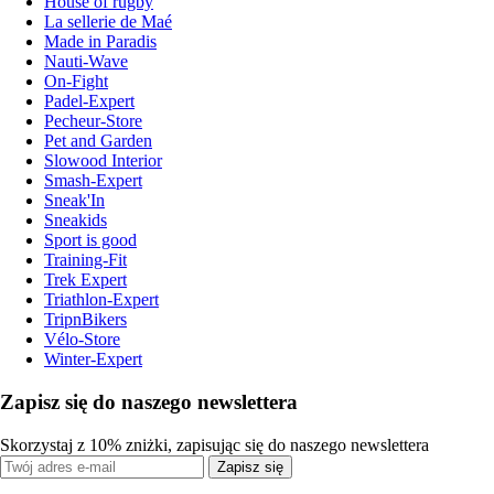
House of rugby
La sellerie de Maé
Made in Paradis
Nauti-Wave
On-Fight
Padel-Expert
Pecheur-Store
Pet and Garden
Slowood Interior
Smash-Expert
Sneak'In
Sneakids
Sport is good
Training-Fit
Trek Expert
Triathlon-Expert
TripnBikers
Vélo-Store
Winter-Expert
Zapisz się do naszego newslettera
Skorzystaj z 10% zniżki, zapisując się do naszego newslettera
Zapisz się