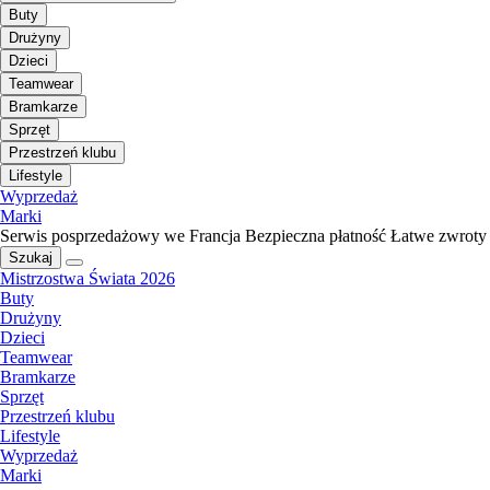
Buty
Drużyny
Dzieci
Teamwear
Bramkarze
Sprzęt
Przestrzeń klubu
Lifestyle
Wyprzedaż
Marki
Serwis posprzedażowy we Francja
Bezpieczna płatność
Łatwe zwroty
Szukaj
Mistrzostwa Świata 2026
Buty
Drużyny
Dzieci
Teamwear
Bramkarze
Sprzęt
Przestrzeń klubu
Lifestyle
Wyprzedaż
Marki