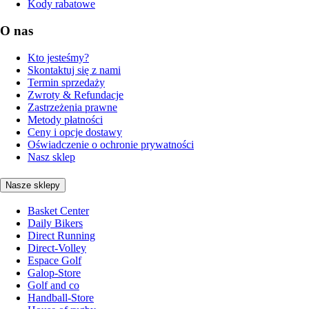
Kody rabatowe
O nas
Kto jesteśmy?
Skontaktuj się z nami
Termin sprzedaży
Zwroty & Refundacje
Zastrzeżenia prawne
Metody płatności
Ceny i opcje dostawy
Oświadczenie o ochronie prywatności
Nasz sklep
Nasze sklepy
Basket Center
Daily Bikers
Direct Running
Direct-Volley
Espace Golf
Galop-Store
Golf and co
Handball-Store