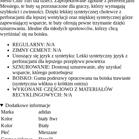
Messi Club Turf dla dzieci. Zaprojektowane zgodnie z preferencjami
Messiego, te buty są przeznaczone dla graczy, którzy wymagają
szybkości i zwinności. Dzięki lekkiej syntetycznej cholewce z
perforacjami dla lepszej wentylacji oraz miękkiej syntetycznej górze
zapewniającej wsparcie, te buty oferują pewne trzymanie dzięki
sznurowaniu. Idealne dla młodych sportowców, którzy chcą
wyróżniać się na boisku.
REGULARNY: N/A
ZIMNY CEMENT: N/A
Unoszący się język z syntetyku: Lekki syntetyczny język z
perforacjami dla lepszego przepływu powietrza
SZNUROWANIE: Dostosuj sznurowanie, aby uzyskać
wsparcie, którego potrzebujesz
BOISKO: Guma podeszwy opracowana na boiska trawiaste
(syntetyczna włókna o krótkim ostrzu)
WYKONANE CZĘŚCIOWO Z MATERIAŁÓW
RECYKLINGOWYCH: N/A
Dodatkowe informacje
Marka
adidas
Kolor
biały ftwr
Kolor
Biały
Płeć
Mieszane