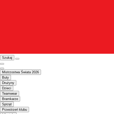
Szukaj
Mistrzostwa Świata 2026
Buty
Drużyny
Dzieci
Teamwear
Bramkarze
Sprzęt
Przestrzeń klubu