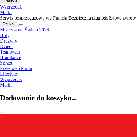
Lifestyle
Wyprzedaż
Marki
Serwis posprzedażowy we Francja
Bezpieczna płatność
Łatwe zwroty
Szukaj
Mistrzostwa Świata 2026
Buty
Drużyny
Dzieci
Teamwear
Bramkarze
Sprzęt
Przestrzeń klubu
Lifestyle
Wyprzedaż
Marki
Dodawanie do koszyka...