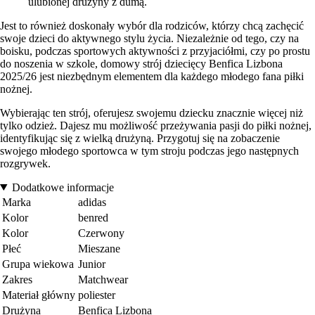
ulubionej drużyny z dumą.
Jest to również doskonały wybór dla rodziców, którzy chcą zachęcić
swoje dzieci do aktywnego stylu życia. Niezależnie od tego, czy na
boisku, podczas sportowych aktywności z przyjaciółmi, czy po prostu
do noszenia w szkole, domowy strój dziecięcy Benfica Lizbona
2025/26 jest niezbędnym elementem dla każdego młodego fana piłki
nożnej.
Wybierając ten strój, oferujesz swojemu dziecku znacznie więcej niż
tylko odzież. Dajesz mu możliwość przeżywania pasji do piłki nożnej,
identyfikując się z wielką drużyną. Przygotuj się na zobaczenie
swojego młodego sportowca w tym stroju podczas jego następnych
rozgrywek.
Dodatkowe informacje
Marka
adidas
Kolor
benred
Kolor
Czerwony
Płeć
Mieszane
Grupa wiekowa
Junior
Zakres
Matchwear
Materiał główny
poliester
Drużyna
Benfica Lizbona