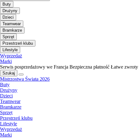
Buty
Drużyny
Dzieci
Teamwear
Bramkarze
Sprzęt
Przestrzeń klubu
Lifestyle
Wyprzedaż
Marki
Serwis posprzedażowy we Francja
Bezpieczna płatność
Łatwe zwroty
Szukaj
Mistrzostwa Świata 2026
Buty
Drużyny
Dzieci
Teamwear
Bramkarze
Sprzęt
Przestrzeń klubu
Lifestyle
Wyprzedaż
Marki