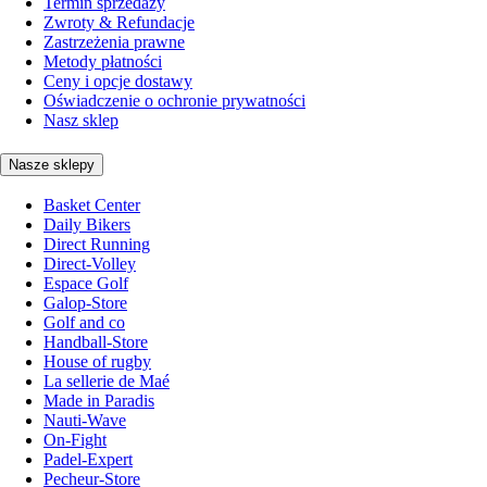
Termin sprzedaży
Zwroty & Refundacje
Zastrzeżenia prawne
Metody płatności
Ceny i opcje dostawy
Oświadczenie o ochronie prywatności
Nasz sklep
Nasze sklepy
Basket Center
Daily Bikers
Direct Running
Direct-Volley
Espace Golf
Galop-Store
Golf and co
Handball-Store
House of rugby
La sellerie de Maé
Made in Paradis
Nauti-Wave
On-Fight
Padel-Expert
Pecheur-Store