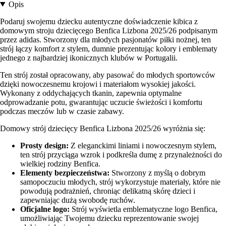
Opis
Podaruj swojemu dziecku autentyczne doświadczenie kibica z
domowym stroju dziecięcego Benfica Lizbona 2025/26 podpisanym
przez adidas. Stworzony dla młodych pasjonatów piłki nożnej, ten
strój łączy komfort z stylem, dumnie prezentując kolory i emblematy
jednego z najbardziej ikonicznych klubów w Portugalii.
Ten strój został opracowany, aby pasować do młodych sportowców
dzięki nowoczesnemu krojowi i materiałom wysokiej jakości.
Wykonany z oddychających tkanin, zapewnia optymalne
odprowadzanie potu, gwarantując uczucie świeżości i komfortu
podczas meczów lub w czasie zabawy.
Domowy strój dziecięcy Benfica Lizbona 2025/26 wyróżnia się:
Prosty design:
Z eleganckimi liniami i nowoczesnym stylem,
ten strój przyciąga wzrok i podkreśla dumę z przynależności do
wielkiej rodziny Benfica.
Elementy bezpieczeństwa:
Stworzony z myślą o dobrym
samopoczuciu młodych, strój wykorzystuje materiały, które nie
powodują podrażnień, chroniąc delikatną skórę dzieci i
zapewniając dużą swobodę ruchów.
Oficjalne logo:
Strój wyświetla emblematyczne logo Benfica,
umożliwiając Twojemu dziecku reprezentowanie swojej