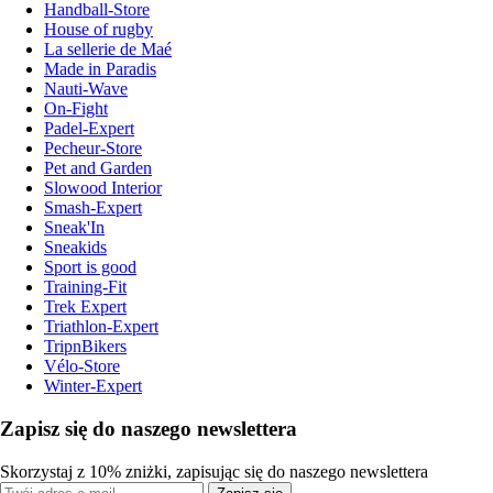
Handball-Store
House of rugby
La sellerie de Maé
Made in Paradis
Nauti-Wave
On-Fight
Padel-Expert
Pecheur-Store
Pet and Garden
Slowood Interior
Smash-Expert
Sneak'In
Sneakids
Sport is good
Training-Fit
Trek Expert
Triathlon-Expert
TripnBikers
Vélo-Store
Winter-Expert
Zapisz się do naszego newslettera
Skorzystaj z 10% zniżki, zapisując się do naszego newslettera