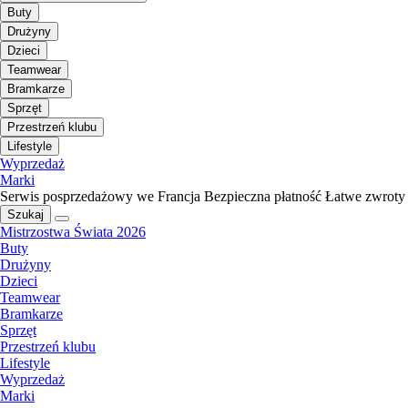
Buty
Drużyny
Dzieci
Teamwear
Bramkarze
Sprzęt
Przestrzeń klubu
Lifestyle
Wyprzedaż
Marki
Serwis posprzedażowy we Francja
Bezpieczna płatność
Łatwe zwroty
Szukaj
Mistrzostwa Świata 2026
Buty
Drużyny
Dzieci
Teamwear
Bramkarze
Sprzęt
Przestrzeń klubu
Lifestyle
Wyprzedaż
Marki