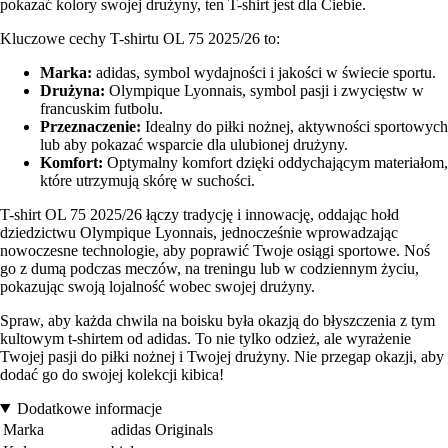
pokazać kolory swojej drużyny, ten T-shirt jest dla Ciebie.
Kluczowe cechy T-shirtu OL 75 2025/26 to:
Marka:
adidas, symbol wydajności i jakości w świecie sportu.
Drużyna:
Olympique Lyonnais, symbol pasji i zwycięstw w
francuskim futbolu.
Przeznaczenie:
Idealny do piłki nożnej, aktywności sportowych
lub aby pokazać wsparcie dla ulubionej drużyny.
Komfort:
Optymalny komfort dzięki oddychającym materiałom,
które utrzymują skórę w suchości.
T-shirt OL 75 2025/26 łączy tradycję i innowację, oddając hołd
dziedzictwu Olympique Lyonnais, jednocześnie wprowadzając
nowoczesne technologie, aby poprawić Twoje osiągi sportowe. Noś
go z dumą podczas meczów, na treningu lub w codziennym życiu,
pokazując swoją lojalność wobec swojej drużyny.
Spraw, aby każda chwila na boisku była okazją do błyszczenia z tym
kultowym t-shirtem od adidas. To nie tylko odzież, ale wyrażenie
Twojej pasji do piłki nożnej i Twojej drużyny. Nie przegap okazji, aby
dodać go do swojej kolekcji kibica!
Dodatkowe informacje
Marka
adidas Originals