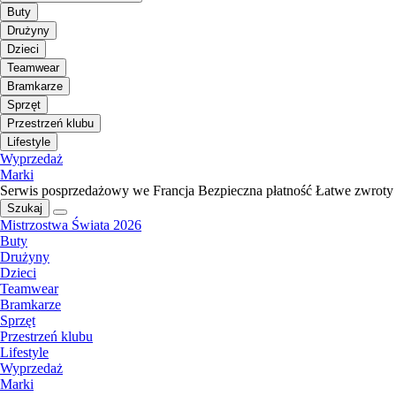
Buty
Drużyny
Dzieci
Teamwear
Bramkarze
Sprzęt
Przestrzeń klubu
Lifestyle
Wyprzedaż
Marki
Serwis posprzedażowy we Francja
Bezpieczna płatność
Łatwe zwroty
Szukaj
Mistrzostwa Świata 2026
Buty
Drużyny
Dzieci
Teamwear
Bramkarze
Sprzęt
Przestrzeń klubu
Lifestyle
Wyprzedaż
Marki