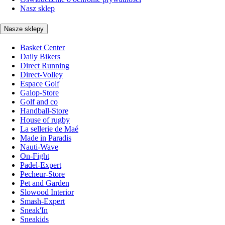
Nasz sklep
Nasze sklepy
Basket Center
Daily Bikers
Direct Running
Direct-Volley
Espace Golf
Galop-Store
Golf and co
Handball-Store
House of rugby
La sellerie de Maé
Made in Paradis
Nauti-Wave
On-Fight
Padel-Expert
Pecheur-Store
Pet and Garden
Slowood Interior
Smash-Expert
Sneak'In
Sneakids