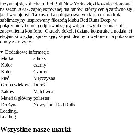
Przywitaj się z duchem Red Bull New York dzięki koszulce domowej
na sezon 26/27, zaprojektowanej dla fanów, którzy cenią zarówno styl,
jak i wydajność. Ta koszulka o dopasowanym kroju ma nadruk
sublimacyjny inspirowany filozofią klubu Red Runs Deep, w
połączeniu z tkaniną odprowadzającą wilgoć i szybko schnącą dla
zapewnienia komfortu. Okrągły dekolt i dziana konstrukcja nadają jej
elegancki wygląd, sprawiając, że jest idealnym wyborem na pokazanie
dumy z drużyny.
Dodatkowe informacje
Marka
adidas
Kolor
czarny
Kolor
Czarny
Płeć
Mężczyzna
Grupa wiekowa
Dorośli
Zakres
Matchwear
Materiał główny
poliester
Drużyna
Nowy Jork Red Bulls
Loading...
Loading...
Wszystkie nasze marki