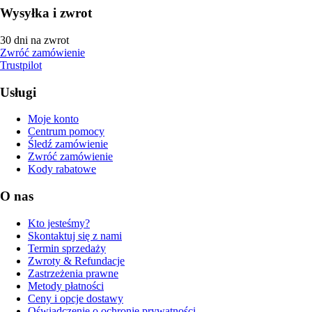
Wysyłka i zwrot
30 dni na zwrot
Zwróć zamówienie
Trustpilot
Usługi
Moje konto
Centrum pomocy
Śledź zamówienie
Zwróć zamówienie
Kody rabatowe
O nas
Kto jesteśmy?
Skontaktuj się z nami
Termin sprzedaży
Zwroty & Refundacje
Zastrzeżenia prawne
Metody płatności
Ceny i opcje dostawy
Oświadczenie o ochronie prywatności