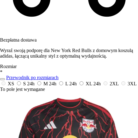
Bezpłatna dostawa
Wyraź swoją podporę dla New York Red Bulls z domowym koszulą
adidas, łączącą unikalny styl z optymalną wydajnością.
Rozmiar
*
Przewodnik po rozmiarach
XS
S
24h
M
24h
L
24h
XL
24h
2XL
3XL
To pole jest wymagane