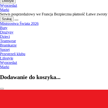
Lifestyle
Wyprzedaż
Marki
Serwis posprzedażowy we Francja
Bezpieczna płatność
Łatwe zwroty
Szukaj
Mistrzostwa Świata 2026
Buty
Drużyny
Dzieci
Teamwear
Bramkarze
Sprzęt
Przestrzeń klubu
Lifestyle
Wyprzedaż
Marki
Dodawanie do koszyka...