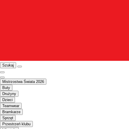
Szukaj
Mistrzostwa Świata 2026
Buty
Drużyny
Dzieci
Teamwear
Bramkarze
Sprzęt
Przestrzeń klubu