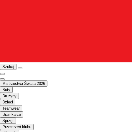
Szukaj
Mistrzostwa Świata 2026
Buty
Drużyny
Dzieci
Teamwear
Bramkarze
Sprzęt
Przestrzeń klubu