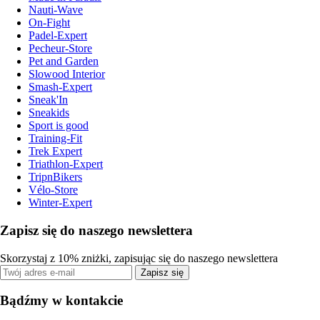
Nauti-Wave
On-Fight
Padel-Expert
Pecheur-Store
Pet and Garden
Slowood Interior
Smash-Expert
Sneak'In
Sneakids
Sport is good
Training-Fit
Trek Expert
Triathlon-Expert
TripnBikers
Vélo-Store
Winter-Expert
Zapisz się do naszego newslettera
Skorzystaj z 10% zniżki, zapisując się do naszego newslettera
Zapisz się
Bądźmy w kontakcie