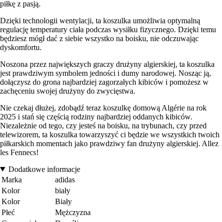
piłkę z pasją.
Dzięki technologii wentylacji, ta koszulka umożliwia optymalną
regulację temperatury ciała podczas wysiłku fizycznego. Dzięki temu
będziesz mógł dać z siebie wszystko na boisku, nie odczuwając
dyskomfortu.
Noszona przez największych graczy drużyny algierskiej, ta koszulka
jest prawdziwym symbolem jedności i dumy narodowej. Nosząc ją,
dołączysz do grona najbardziej zagorzałych kibiców i pomożesz w
zachęceniu swojej drużyny do zwycięstwa.
Nie czekaj dłużej, zdobądź teraz koszulkę domową Algérie na rok
2025 i stań się częścią rodziny najbardziej oddanych kibiców.
Niezależnie od tego, czy jesteś na boisku, na trybunach, czy przed
telewizorem, ta koszulka towarzyszyć ci będzie we wszystkich twoich
piłkarskich momentach jako prawdziwy fan drużyny algierskiej. Allez
les Fennecs!
Dodatkowe informacje
Marka
adidas
Kolor
biały
Kolor
Biały
Płeć
Mężczyzna