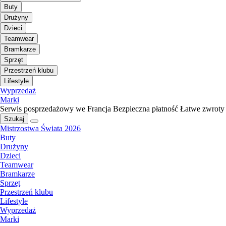
Buty
Drużyny
Dzieci
Teamwear
Bramkarze
Sprzęt
Przestrzeń klubu
Lifestyle
Wyprzedaż
Marki
Serwis posprzedażowy we Francja
Bezpieczna płatność
Łatwe zwroty
Szukaj
Mistrzostwa Świata 2026
Buty
Drużyny
Dzieci
Teamwear
Bramkarze
Sprzęt
Przestrzeń klubu
Lifestyle
Wyprzedaż
Marki