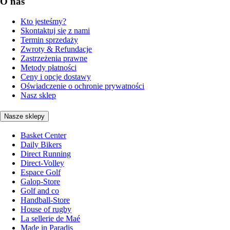
O nas
Kto jesteśmy?
Skontaktuj się z nami
Termin sprzedaży
Zwroty & Refundacje
Zastrzeżenia prawne
Metody płatności
Ceny i opcje dostawy
Oświadczenie o ochronie prywatności
Nasz sklep
Nasze sklepy
Basket Center
Daily Bikers
Direct Running
Direct-Volley
Espace Golf
Galop-Store
Golf and co
Handball-Store
House of rugby
La sellerie de Maé
Made in Paradis