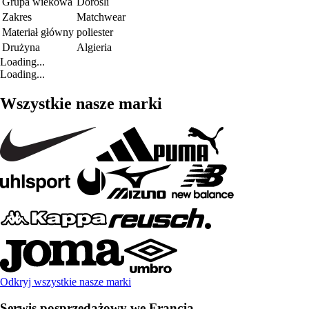
Grupa wiekowa
Dorośli
Zakres
Matchwear
Materiał główny
poliester
Drużyna
Algieria
Loading...
Loading...
Wszystkie nasze marki
Odkryj wszystkie nasze marki
Serwis posprzedażowy we Francja