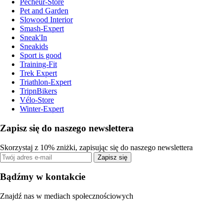
Pecheur-Store
Pet and Garden
Slowood Interior
Smash-Expert
Sneak'In
Sneakids
Sport is good
Training-Fit
Trek Expert
Triathlon-Expert
TripnBikers
Vélo-Store
Winter-Expert
Zapisz się do naszego newslettera
Skorzystaj z 10% zniżki, zapisując się do naszego newslettera
Zapisz się
Bądźmy w kontakcie
Znajdź nas w mediach społecznościowych