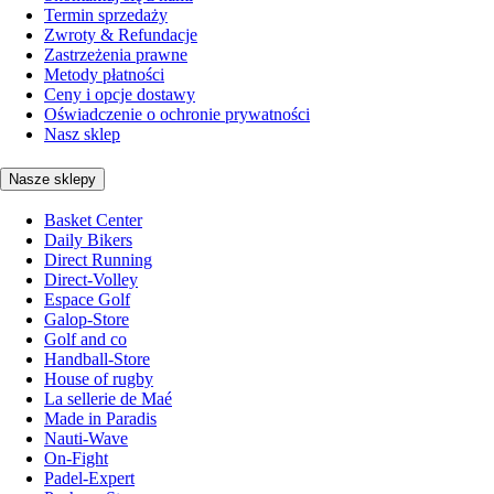
Termin sprzedaży
Zwroty & Refundacje
Zastrzeżenia prawne
Metody płatności
Ceny i opcje dostawy
Oświadczenie o ochronie prywatności
Nasz sklep
Nasze sklepy
Basket Center
Daily Bikers
Direct Running
Direct-Volley
Espace Golf
Galop-Store
Golf and co
Handball-Store
House of rugby
La sellerie de Maé
Made in Paradis
Nauti-Wave
On-Fight
Padel-Expert