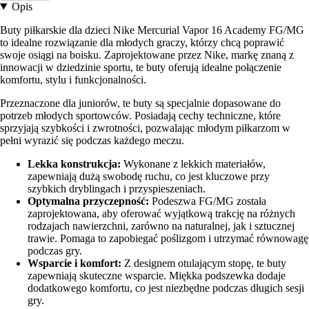
Opis
Buty piłkarskie dla dzieci Nike Mercurial Vapor 16 Academy FG/MG
to idealne rozwiązanie dla młodych graczy, którzy chcą poprawić
swoje osiągi na boisku. Zaprojektowane przez Nike, markę znaną z
innowacji w dziedzinie sportu, te buty oferują idealne połączenie
komfortu, stylu i funkcjonalności.
Przeznaczone dla juniorów, te buty są specjalnie dopasowane do
potrzeb młodych sportowców. Posiadają cechy techniczne, które
sprzyjają szybkości i zwrotności, pozwalając młodym piłkarzom w
pełni wyrazić się podczas każdego meczu.
Lekka konstrukcja:
Wykonane z lekkich materiałów,
zapewniają dużą swobodę ruchu, co jest kluczowe przy
szybkich dryblingach i przyspieszeniach.
Optymalna przyczepność:
Podeszwa FG/MG została
zaprojektowana, aby oferować wyjątkową trakcję na różnych
rodzajach nawierzchni, zarówno na naturalnej, jak i sztucznej
trawie. Pomaga to zapobiegać poślizgom i utrzymać równowagę
podczas gry.
Wsparcie i komfort:
Z designem otulającym stopę, te buty
zapewniają skuteczne wsparcie. Miękka podszewka dodaje
dodatkowego komfortu, co jest niezbędne podczas długich sesji
gry.