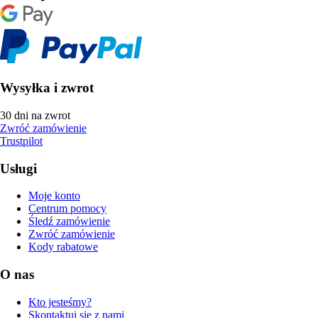
Wysyłka i zwrot
30 dni na zwrot
Zwróć zamówienie
Trustpilot
Usługi
Moje konto
Centrum pomocy
Śledź zamówienie
Zwróć zamówienie
Kody rabatowe
O nas
Kto jesteśmy?
Skontaktuj się z nami