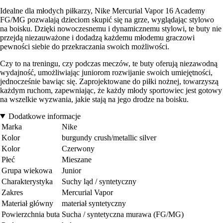
Idealne dla młodych piłkarzy, Nike Mercurial Vapor 16 Academy
FG/MG pozwalają dzieciom skupić się na grze, wyglądając stylowo
na boisku. Dzięki nowoczesnemu i dynamicznemu stylowi, te buty nie
przejdą niezauważone i dodadzą każdemu młodemu graczowi
pewności siebie do przekraczania swoich możliwości.
Czy to na treningu, czy podczas meczów, te buty oferują niezawodną
wydajność, umożliwiając juniorom rozwijanie swoich umiejętności,
jednocześnie bawiąc się. Zaprojektowane do piłki nożnej, towarzyszą
każdym ruchom, zapewniając, że każdy młody sportowiec jest gotowy
na wszelkie wyzwania, jakie stają na jego drodze na boisku.
Dodatkowe informacje
Marka
Nike
Kolor
burgundy crush/metallic silver
Kolor
Czerwony
Płeć
Mieszane
Grupa wiekowa
Junior
Charakterystyka
Suchy ląd / syntetyczny
Zakres
Mercurial Vapor
Materiał główny
materiał syntetyczny
Powierzchnia buta
Sucha / syntetyczna murawa (FG/MG)