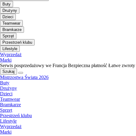
Buty
Drużyny
Dzieci
Teamwear
Bramkarze
Sprzęt
Przestrzeń klubu
Lifestyle
Wyprzedaż
Marki
Serwis posprzedażowy we Francja
Bezpieczna płatność
Łatwe zwroty
Szukaj
Mistrzostwa Świata 2026
Buty
Drużyny
Dzieci
Teamwear
Bramkarze
Sprzęt
Przestrzeń klubu
Lifestyle
Wyprzedaż
Marki