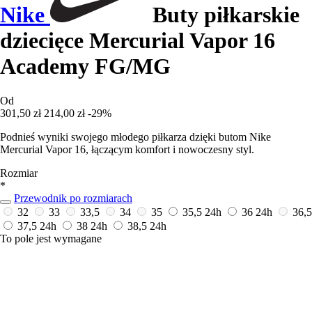
Nike
Buty piłkarskie
dziecięce Mercurial Vapor 16
Academy FG/MG
Od
301,50 zł
214,00 zł
-29%
Podnieś wyniki swojego młodego piłkarza dzięki butom Nike
Mercurial Vapor 16, łączącym komfort i nowoczesny styl.
Rozmiar
*
Przewodnik po rozmiarach
32
33
33,5
34
35
35,5
24h
36
24h
36,5
37,5
24h
38
24h
38,5
24h
To pole jest wymagane