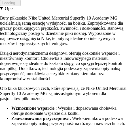
Loading...
Opis
Buty piłkarskie Nike United Mercurial Superfly 10 Academy MG
ucieleśniają samą esencję wydajności na boisku. Zaprojektowane dla
graczy poszukujących prędkości, zwinności i doskonałości, stanowią
technologiczny postęp w dziedzinie piłki nożnej. Wyposażone w
najnowsze osiągnięcia Nike, te buty są idealne do intensywnych
meczów i rygorystycznych treningów.
Dzięki aerodynamicznemu designowi oferują doskonałe wsparcie i
niezrównany komfort. Cholewka z innowacyjnego materiału
dopasowuje się idealnie do kształtu stopy, co sprzyja lepszej kontroli
nad piłką. Dodatkowo, technologia podeszwy zapewnia optymalną
przyczepność, umożliwiając szybkie zmiany kierunku bez
kompromisów w stabilności.
Oto kilka kluczowych cech, które sprawiają, że Nike United Mercurial
Superfly 10 Academy MG są niezastąpionym wyborem dla
pasjonatów piłki nożnej:
Wzmocnione wsparcie
: Wysoka i dopasowana cholewka
oferuje doskonałe wsparcie dla kostki.
Zaawansowana przyczepność
: Wielokierunkowa podeszwa
zapewnia optymalną przyczepność na różnych nawierzchniach.