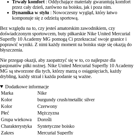
Trwały komfort
: Oddychające materiały gwarantują komfort
przez cały dzień, zarówno na boisku, jak i poza nim.
Dynamika w stylu
: Nowoczesny wygląd, który łatwo
komponuje się z odzieżą sportową.
Bez względu na to, czy jesteś amatorskim zawodnikiem, czy
doświadczonym sportowcem, buty piłkarskie Nike United Mercurial
Superfly 10 Academy MG pomogą Ci przekraczać swoje granice i
poprawić wyniki. Z nimi każdy moment na boisku staje się okazją do
błyszczenia.
Nie przegap okazji, aby zaopatrzyć się w to, co najlepsze dla
pasjonatów piłki nożnej. Nike United Mercurial Superfly 10 Academy
MG są stworzone dla tych, którzy marzą o osiągnięciach, każdy
drybling, każdy strzał i każda podanie są ważne.
Dodatkowe informacje
Marka
Nike
Kolor
burgundy crush/metallic silver
Kolor
Czerwony
Płeć
Mężczyzna
Grupa wiekowa
Dorośli
Charakterystyka
Syntetyczne boisko
Zakres
Mercurial Superfly