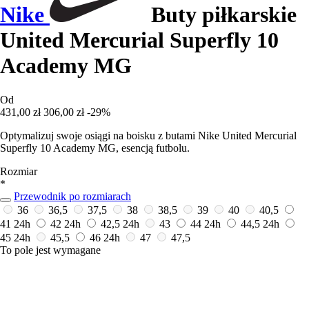
Nike
Buty piłkarskie
United Mercurial Superfly 10
Academy MG
Od
431,00 zł
306,00 zł
-29%
Optymalizuj swoje osiągi na boisku z butami Nike United Mercurial
Superfly 10 Academy MG, esencją futbolu.
Rozmiar
*
Przewodnik po rozmiarach
36
36,5
37,5
38
38,5
39
40
40,5
41
24h
42
24h
42,5
24h
43
44
24h
44,5
24h
45
24h
45,5
46
24h
47
47,5
To pole jest wymagane