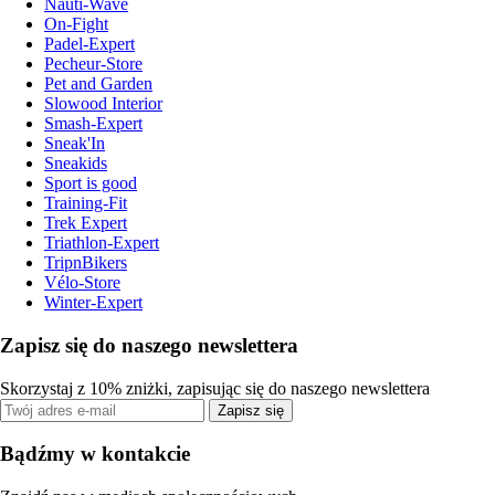
Nauti-Wave
On-Fight
Padel-Expert
Pecheur-Store
Pet and Garden
Slowood Interior
Smash-Expert
Sneak'In
Sneakids
Sport is good
Training-Fit
Trek Expert
Triathlon-Expert
TripnBikers
Vélo-Store
Winter-Expert
Zapisz się do naszego newslettera
Skorzystaj z 10% zniżki, zapisując się do naszego newslettera
Zapisz się
Bądźmy w kontakcie