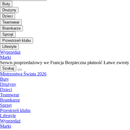
Buty
Drużyny
Dzieci
Teamwear
Bramkarze
Sprzęt
Przestrzeń klubu
Lifestyle
Wyprzedaż
Marki
Serwis posprzedażowy we Francja
Bezpieczna płatność
Łatwe zwroty
Szukaj
Mistrzostwa Świata 2026
Buty
Drużyny
Dzieci
Teamwear
Bramkarze
Sprzęt
Przestrzeń klubu
Lifestyle
Wyprzedaż
Marki