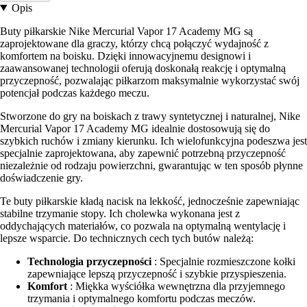
Opis
Buty piłkarskie Nike Mercurial Vapor 17 Academy MG są
zaprojektowane dla graczy, którzy chcą połączyć wydajność z
komfortem na boisku. Dzięki innowacyjnemu designowi i
zaawansowanej technologii oferują doskonałą reakcję i optymalną
przyczepność, pozwalając piłkarzom maksymalnie wykorzystać swój
potencjał podczas każdego meczu.
Stworzone do gry na boiskach z trawy syntetycznej i naturalnej, Nike
Mercurial Vapor 17 Academy MG idealnie dostosowują się do
szybkich ruchów i zmiany kierunku. Ich wielofunkcyjna podeszwa jest
specjalnie zaprojektowana, aby zapewnić potrzebną przyczepność
niezależnie od rodzaju powierzchni, gwarantując w ten sposób płynne
doświadczenie gry.
Te buty piłkarskie kładą nacisk na lekkość, jednocześnie zapewniając
stabilne trzymanie stopy. Ich cholewka wykonana jest z
oddychających materiałów, co pozwala na optymalną wentylację i
lepsze wsparcie. Do technicznych cech tych butów należą:
Technologia przyczepności
: Specjalnie rozmieszczone kołki
zapewniające lepszą przyczepność i szybkie przyspieszenia.
Komfort
: Miękka wyściółka wewnętrzna dla przyjemnego
trzymania i optymalnego komfortu podczas meczów.