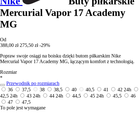
Nike
Buty piłkarskie
Mercurial Vapor 17 Academy
MG
Od
388,00 zł
275,50 zł
-29%
Popraw swoje osiągi na boisku dzięki butom piłkarskim Nike
Mercurial Vapor 17 Academy MG, łączącym komfort z technologią.
Rozmiar
*
Przewodnik po rozmiarach
36
37,5
38
38,5
40
40,5
41
42
24h
42,5
24h
43
24h
44
24h
44,5
45
24h
45,5
46
47
47,5
To pole jest wymagane