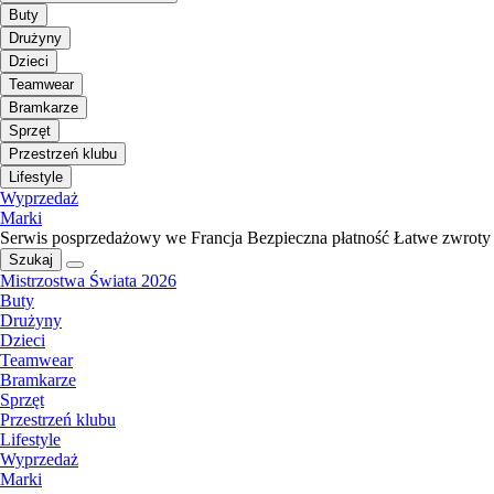
Buty
Drużyny
Dzieci
Teamwear
Bramkarze
Sprzęt
Przestrzeń klubu
Lifestyle
Wyprzedaż
Marki
Serwis posprzedażowy we Francja
Bezpieczna płatność
Łatwe zwroty
Szukaj
Mistrzostwa Świata 2026
Buty
Drużyny
Dzieci
Teamwear
Bramkarze
Sprzęt
Przestrzeń klubu
Lifestyle
Wyprzedaż
Marki