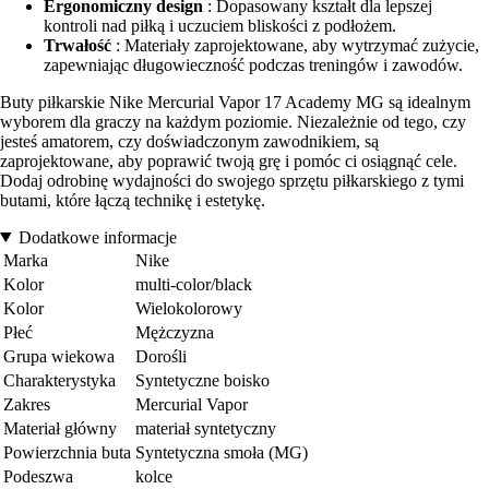
Ergonomiczny design
: Dopasowany kształt dla lepszej
kontroli nad piłką i uczuciem bliskości z podłożem.
Trwałość
: Materiały zaprojektowane, aby wytrzymać zużycie,
zapewniając długowieczność podczas treningów i zawodów.
Buty piłkarskie Nike Mercurial Vapor 17 Academy MG są idealnym
wyborem dla graczy na każdym poziomie. Niezależnie od tego, czy
jesteś amatorem, czy doświadczonym zawodnikiem, są
zaprojektowane, aby poprawić twoją grę i pomóc ci osiągnąć cele.
Dodaj odrobinę wydajności do swojego sprzętu piłkarskiego z tymi
butami, które łączą technikę i estetykę.
Dodatkowe informacje
Marka
Nike
Kolor
multi-color/black
Kolor
Wielokolorowy
Płeć
Mężczyzna
Grupa wiekowa
Dorośli
Charakterystyka
Syntetyczne boisko
Zakres
Mercurial Vapor
Materiał główny
materiał syntetyczny
Powierzchnia buta
Syntetyczna smoła (MG)
Podeszwa
kolce