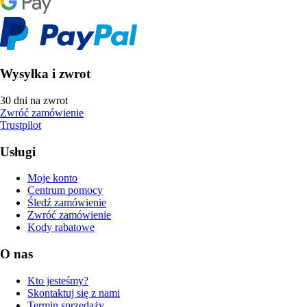
Wysyłka i zwrot
30 dni na zwrot
Zwróć zamówienie
Trustpilot
Usługi
Moje konto
Centrum pomocy
Śledź zamówienie
Zwróć zamówienie
Kody rabatowe
O nas
Kto jesteśmy?
Skontaktuj się z nami
Termin sprzedaży