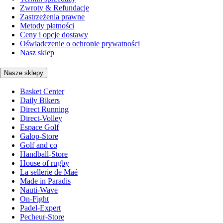
Zwroty & Refundacje
Zastrzeżenia prawne
Metody płatności
Ceny i opcje dostawy
Oświadczenie o ochronie prywatności
Nasz sklep
Nasze sklepy
Basket Center
Daily Bikers
Direct Running
Direct-Volley
Espace Golf
Galop-Store
Golf and co
Handball-Store
House of rugby
La sellerie de Maé
Made in Paradis
Nauti-Wave
On-Fight
Padel-Expert
Pecheur-Store