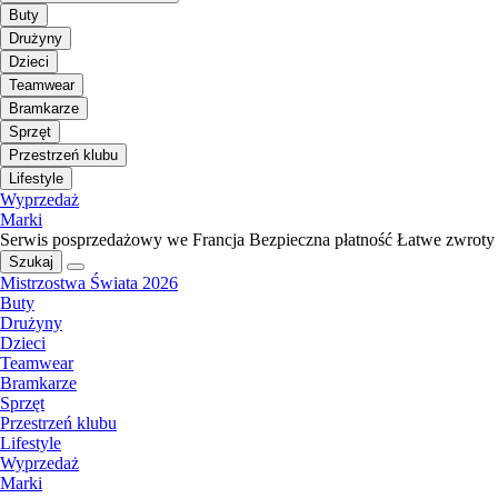
Buty
Drużyny
Dzieci
Teamwear
Bramkarze
Sprzęt
Przestrzeń klubu
Lifestyle
Wyprzedaż
Marki
Serwis posprzedażowy we Francja
Bezpieczna płatność
Łatwe zwroty
Szukaj
Mistrzostwa Świata 2026
Buty
Drużyny
Dzieci
Teamwear
Bramkarze
Sprzęt
Przestrzeń klubu
Lifestyle
Wyprzedaż
Marki