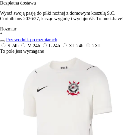
Bezpłatna dostawa
Wyraź swoją pasję do piłki nożnej z domowym koszulą S.C.
Corinthians 2026/27, łącząc wygodę i wydajność. To must-have!
Rozmiar
*
Przewodnik po rozmiarach
S
24h
M
24h
L
24h
XL
24h
2XL
To pole jest wymagane