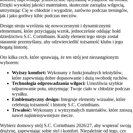
Dzięki wysokiej jakości materiałom, skutecznie zarządza wilgocią,
utrzymując Cię w chłodzie i wygodzie, zarówno podczas treningów,
jak i jako gorliwy kibic podczas meczów.
Design stroju wyróżnia się nowoczesnymi i dynamicznymi
elementami, które przyciągają wzrok, jednocześnie oddając hołd
dziedzictwu S.C. Corinthians. Każdy element tego stroju został
starannie przemyślany, aby odzwierciedlić tożsamość klubu i jego
bogatą historię.
Oto kilka cech, które sprawiają, że ten strój jest niezastąpionym
wyborem:
Wyższy komfort:
Wykonany z funkcjonalnych tekstyliów,
które zapewniają dobre dopasowanie i dużą swobodę ruchów.
Technologia odprowadzania wilgoci:
Umożliwia szybkie
odparowanie potu, utrzymując Twoje ciało w chłodzie podczas
wysiłku.
Emblematyczny design:
Integruje elementy wizualne, które
celebrują tożsamość i historię S.C. Corinthians.
Trwałość:
Wykonany z wytrzymałych materiałów, które znoszą
nawet najintensywniejsze mecze.
Wybierz domowy strój S.C. Corinthians 2026/27, aby wspierać swoją
drużynę, zapewniając sobie styl i komfort. Niezależnie od tego, czy