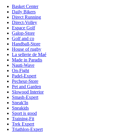
Basket Center
Daily Bikers
Direct Running
Direct-Volley
Espace Golf
Galop-Store
Golf and co
Handball-Store
House of rugby
La sellerie de Maé
Made in Paradis
Nauti-Wave
On-Fight
Padel-Expert
Pecheur-Store
Pet and Garden
Slowood Interior
Smash-Expert
Sneak'In
Sneakids
Sport is good
Training-Fit
Trek Expert
Triathlon-Expert