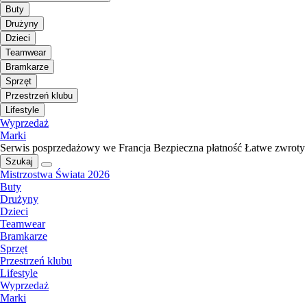
Buty
Drużyny
Dzieci
Teamwear
Bramkarze
Sprzęt
Przestrzeń klubu
Lifestyle
Wyprzedaż
Marki
Serwis posprzedażowy we Francja
Bezpieczna płatność
Łatwe zwroty
Szukaj
Mistrzostwa Świata 2026
Buty
Drużyny
Dzieci
Teamwear
Bramkarze
Sprzęt
Przestrzeń klubu
Lifestyle
Wyprzedaż
Marki