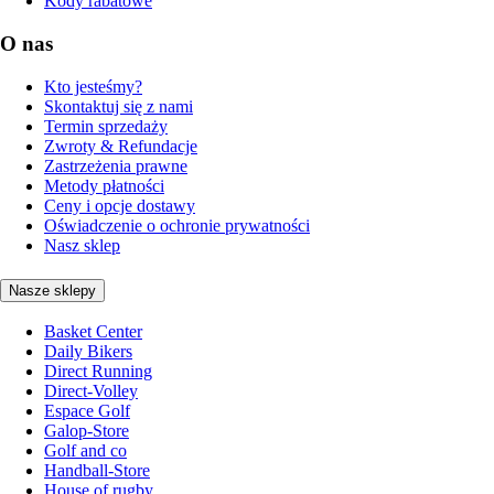
Kody rabatowe
O nas
Kto jesteśmy?
Skontaktuj się z nami
Termin sprzedaży
Zwroty & Refundacje
Zastrzeżenia prawne
Metody płatności
Ceny i opcje dostawy
Oświadczenie o ochronie prywatności
Nasz sklep
Nasze sklepy
Basket Center
Daily Bikers
Direct Running
Direct-Volley
Espace Golf
Galop-Store
Golf and co
Handball-Store
House of rugby