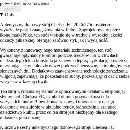
potwierdzeniu zamowienia
Loading...
Opis
Autentyczny domowy strój Chelsea FC 2026/27 to ostateczne
wyrażenie pasji i zaangażowania w futbol. Zaprojektowany przez
ikonę marki Nike, ten strój wpisuje się w tradycję wysokiej jakości
odzieży piłkarskiej, oferując zarówno styl, jak i wydajność.
Wykonany z innowacyjnego materiału technicznego, ten strój
gwarantuje optymalny komfort podczas meczów lub w chwilach
relaksu. Jego lekka konstrukcja zapewnia lepszą cyrkulację powietrza,
utrzymując cię w chłodzie nawet podczas intensywnych treningów czy
słonecznych dni. Dodatkowo zaawansowane technologie zarządzania
wilgocią zapewniają, że pozostaniesz suchy, pozwalając ci dać z siebie
wszystko w każdej chwili.
Ten strój wyróżnia się starannie opracowanymi detalami, eksponując
słynny herb Chelsea FC, symbol dumy i przynależności dla
wszystkich fanów Blues. Ponadczasowy i nowoczesny design
doskonale wpisuje się w aktualne trendy, jednocześnie szanując
dziedzictwo klubu, przez co ten strój jest niezbędny dla każdego
miłośnika piłki nożnej.
Kluczowe cechy autentycznego domowego stroju Chelsea FC