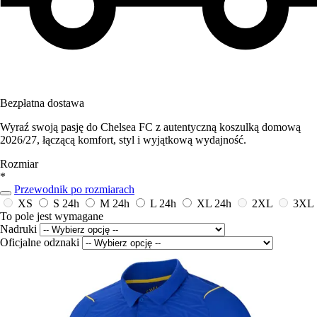
Bezpłatna dostawa
Wyraź swoją pasję do Chelsea FC z autentyczną koszulką domową
2026/27, łączącą komfort, styl i wyjątkową wydajność.
Rozmiar
*
Przewodnik po rozmiarach
XS
S
24h
M
24h
L
24h
XL
24h
2XL
3XL
To pole jest wymagane
Nadruki
Oficjalne odznaki