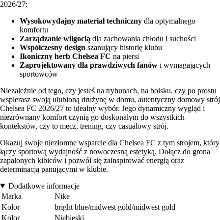
2026/27:
Wysokowydajny materiał techniczny
dla optymalnego
komfortu
Zarządzanie wilgocią
dla zachowania chłodu i suchości
Współczesny design
szanujący historię klubu
Ikoniczny herb Chelsea FC
na piersi
Zaprojektowany dla prawdziwych fanów
i wymagających
sportowców
Niezależnie od tego, czy jesteś na trybunach, na boisku, czy po prostu
wspierasz swoją ulubioną drużynę w domu, autentyczny domowy strój
Chelsea FC 2026/27 to idealny wybór. Jego dynamiczny wygląd i
niezrównany komfort czynią go doskonałym do wszystkich
kontekstów, czy to mecz, trening, czy casualowy strój.
Okazuj swoje niezłomne wsparcie dla Chelsea FC z tym strojem, który
łączy sportową wydajność z nowoczesną estetyką. Dołącz do grona
zapalonych kibiców i pozwól się zainspirować energią oraz
determinacją panującymi w klubie.
Dodatkowe informacje
Marka
Nike
Kolor
bright blue/midwest gold/midwest gold
Kolor
Niebieski