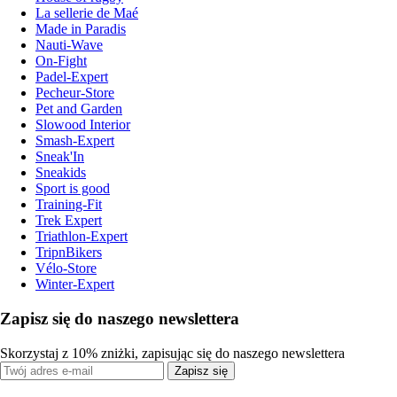
La sellerie de Maé
Made in Paradis
Nauti-Wave
On-Fight
Padel-Expert
Pecheur-Store
Pet and Garden
Slowood Interior
Smash-Expert
Sneak'In
Sneakids
Sport is good
Training-Fit
Trek Expert
Triathlon-Expert
TripnBikers
Vélo-Store
Winter-Expert
Zapisz się do naszego newslettera
Skorzystaj z 10% zniżki, zapisując się do naszego newslettera
Zapisz się