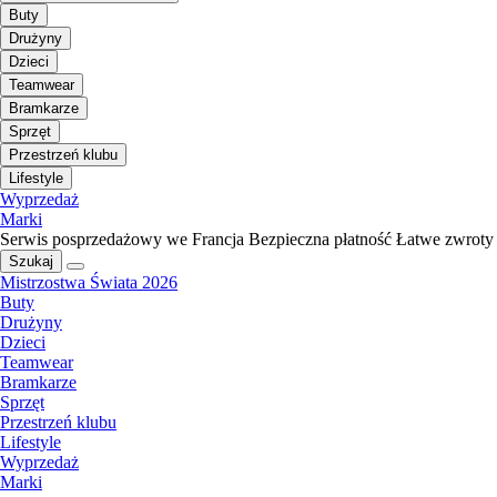
Buty
Drużyny
Dzieci
Teamwear
Bramkarze
Sprzęt
Przestrzeń klubu
Lifestyle
Wyprzedaż
Marki
Serwis posprzedażowy we Francja
Bezpieczna płatność
Łatwe zwroty
Szukaj
Mistrzostwa Świata 2026
Buty
Drużyny
Dzieci
Teamwear
Bramkarze
Sprzęt
Przestrzeń klubu
Lifestyle
Wyprzedaż
Marki