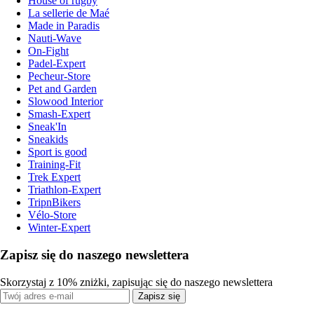
House of rugby
La sellerie de Maé
Made in Paradis
Nauti-Wave
On-Fight
Padel-Expert
Pecheur-Store
Pet and Garden
Slowood Interior
Smash-Expert
Sneak'In
Sneakids
Sport is good
Training-Fit
Trek Expert
Triathlon-Expert
TripnBikers
Vélo-Store
Winter-Expert
Zapisz się do naszego newslettera
Skorzystaj z 10% zniżki, zapisując się do naszego newslettera
Zapisz się