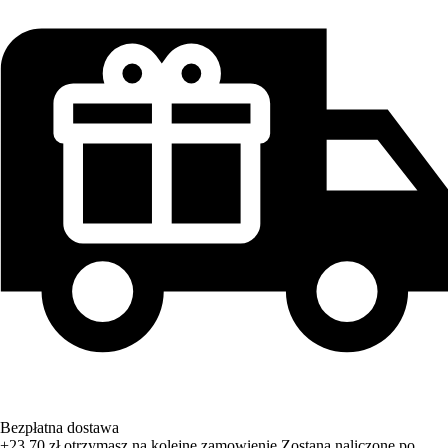
Bezpłatna dostawa
+23,70 zł
otrzymasz na kolejne zamowienie
Zostana naliczone po