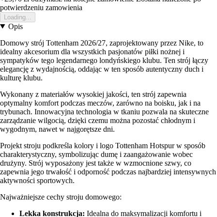
potwierdzeniu zamowienia
Loading...
Opis
Domowy strój Tottenham 2026/27, zaprojektowany przez Nike, to
idealny akcesorium dla wszystkich pasjonatów piłki nożnej i
sympatyków tego legendarnego londyńskiego klubu. Ten strój łączy
elegancję z wydajnością, oddając w ten sposób autentyczny duch i
kulturę klubu.
Wykonany z materiałów wysokiej jakości, ten strój zapewnia
optymalny komfort podczas meczów, zarówno na boisku, jak i na
trybunach. Innowacyjna technologia w tkaniu pozwala na skuteczne
zarządzanie wilgocią, dzięki czemu można pozostać chłodnym i
wygodnym, nawet w najgorętsze dni.
Projekt stroju podkreśla kolory i logo Tottenham Hotspur w sposób
charakterystyczny, symbolizując dumę i zaangażowanie wobec
drużyny. Strój wyposażony jest także w wzmocnione szwy, co
zapewnia jego trwałość i odporność podczas najbardziej intensywnych
aktywności sportowych.
Najważniejsze cechy stroju domowego:
Lekka konstrukcja:
Idealna do maksymalizacji komfortu i