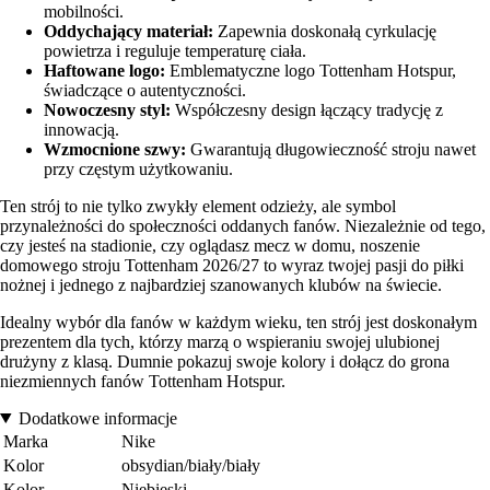
mobilności.
Oddychający materiał:
Zapewnia doskonałą cyrkulację
powietrza i reguluje temperaturę ciała.
Haftowane logo:
Emblematyczne logo Tottenham Hotspur,
świadczące o autentyczności.
Nowoczesny styl:
Współczesny design łączący tradycję z
innowacją.
Wzmocnione szwy:
Gwarantują długowieczność stroju nawet
przy częstym użytkowaniu.
Ten strój to nie tylko zwykły element odzieży, ale symbol
przynależności do społeczności oddanych fanów. Niezależnie od tego,
czy jesteś na stadionie, czy oglądasz mecz w domu, noszenie
domowego stroju Tottenham 2026/27 to wyraz twojej pasji do piłki
nożnej i jednego z najbardziej szanowanych klubów na świecie.
Idealny wybór dla fanów w każdym wieku, ten strój jest doskonałym
prezentem dla tych, którzy marzą o wspieraniu swojej ulubionej
drużyny z klasą. Dumnie pokazuj swoje kolory i dołącz do grona
niezmiennych fanów Tottenham Hotspur.
Dodatkowe informacje
Marka
Nike
Kolor
obsydian/biały/biały
Kolor
Niebieski