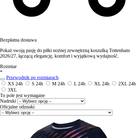
Bezpłatna dostawa
Pokaż swoją pasję do piłki nożnej zewnętrzną koszulką Tottenham
2026/27, łączącą elegancję, komfort i wyjątkową wydajność.
Rozmiar
*
Przewodnik po rozmiarach
XS
24h
S
24h
M
24h
L
24h
XL
24h
2XL
24h
3XL
To pole jest wymagane
Nadruki
Oficjalne odznaki