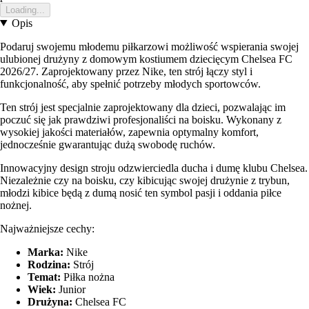
Loading...
Opis
Podaruj swojemu młodemu piłkarzowi możliwość wspierania swojej
ulubionej drużyny z domowym kostiumem dziecięcym Chelsea FC
2026/27. Zaprojektowany przez Nike, ten strój łączy styl i
funkcjonalność, aby spełnić potrzeby młodych sportowców.
Ten strój jest specjalnie zaprojektowany dla dzieci, pozwalając im
poczuć się jak prawdziwi profesjonaliści na boisku. Wykonany z
wysokiej jakości materiałów, zapewnia optymalny komfort,
jednocześnie gwarantując dużą swobodę ruchów.
Innowacyjny design stroju odzwierciedla ducha i dumę klubu Chelsea.
Niezależnie czy na boisku, czy kibicując swojej drużynie z trybun,
młodzi kibice będą z dumą nosić ten symbol pasji i oddania piłce
nożnej.
Najważniejsze cechy:
Marka:
Nike
Rodzina:
Strój
Temat:
Piłka nożna
Wiek:
Junior
Drużyna:
Chelsea FC