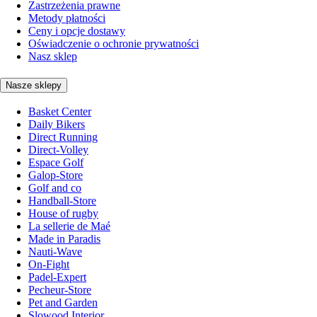
Zastrzeżenia prawne
Metody płatności
Ceny i opcje dostawy
Oświadczenie o ochronie prywatności
Nasz sklep
Nasze sklepy
Basket Center
Daily Bikers
Direct Running
Direct-Volley
Espace Golf
Galop-Store
Golf and co
Handball-Store
House of rugby
La sellerie de Maé
Made in Paradis
Nauti-Wave
On-Fight
Padel-Expert
Pecheur-Store
Pet and Garden
Slowood Interior