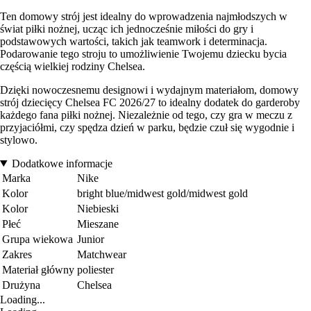
Ten domowy strój jest idealny do wprowadzenia najmłodszych w
świat piłki nożnej, ucząc ich jednocześnie miłości do gry i
podstawowych wartości, takich jak teamwork i determinacja.
Podarowanie tego stroju to umożliwienie Twojemu dziecku bycia
częścią wielkiej rodziny Chelsea.
Dzięki nowoczesnemu designowi i wydajnym materiałom, domowy
strój dziecięcy Chelsea FC 2026/27 to idealny dodatek do garderoby
każdego fana piłki nożnej. Niezależnie od tego, czy gra w meczu z
przyjaciółmi, czy spędza dzień w parku, będzie czuł się wygodnie i
stylowo.
Dodatkowe informacje
Marka
Nike
Kolor
bright blue/midwest gold/midwest gold
Kolor
Niebieski
Płeć
Mieszane
Grupa wiekowa
Junior
Zakres
Matchwear
Materiał główny
poliester
Drużyna
Chelsea
Loading...