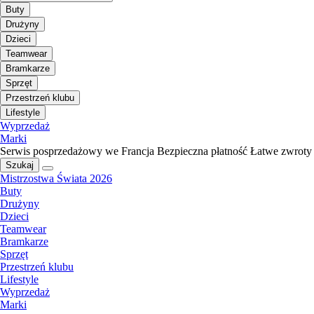
Buty
Drużyny
Dzieci
Teamwear
Bramkarze
Sprzęt
Przestrzeń klubu
Lifestyle
Wyprzedaż
Marki
Serwis posprzedażowy we Francja
Bezpieczna płatność
Łatwe zwroty
Szukaj
Mistrzostwa Świata 2026
Buty
Drużyny
Dzieci
Teamwear
Bramkarze
Sprzęt
Przestrzeń klubu
Lifestyle
Wyprzedaż
Marki