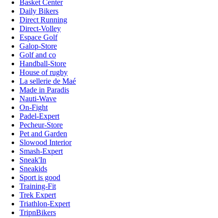
Basket Center
Daily Bikers
Direct Running
Direct-Volley
Espace Golf
Galop-Store
Golf and co
Handball-Store
House of rugby
La sellerie de Maé
Made in Paradis
Nauti-Wave
On-Fight
Padel-Expert
Pecheur-Store
Pet and Garden
Slowood Interior
Smash-Expert
Sneak'In
Sneakids
Sport is good
Training-Fit
Trek Expert
Triathlon-Expert
TripnBikers