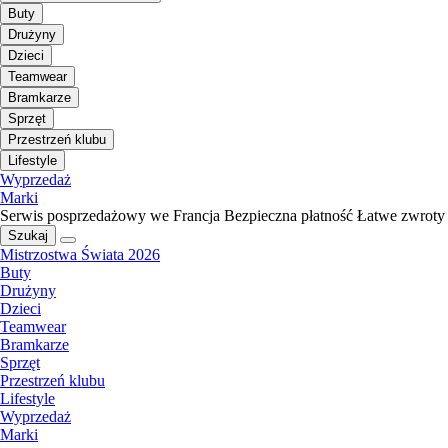
Buty
Drużyny
Dzieci
Teamwear
Bramkarze
Sprzęt
Przestrzeń klubu
Lifestyle
Wyprzedaż
Marki
Serwis posprzedażowy we Francja
Bezpieczna płatność
Łatwe zwroty
Szukaj
Mistrzostwa Świata 2026
Buty
Drużyny
Dzieci
Teamwear
Bramkarze
Sprzęt
Przestrzeń klubu
Lifestyle
Wyprzedaż
Marki