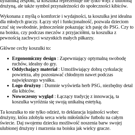
dynamiką zespołu, ta koszulka reprezentuje nie tylko więź z ulubioną
drużyną, ale także symbol przynależności do społeczności kibiców.
Wykonana z myślą o komforcie i wydajności, ta koszulka jest idealna
dla młodych graczy. Łączy styl i funkcjonalność, pozwala dzieciom
czuć się swobodnie, jednocześnie pokazując ich pasję do PSG. Czy to
na boisku, czy podczas meczów z przyjaciółmi, ta koszulka z
pewnością zachwyci wszystkich małych piłkarzy.
Główne cechy koszulki to:
Ergonomiczny design
: Zapewniający optymalną swobodę
ruchów, idealny do gry.
Oddychający materiał
: Umożliwiający dobrą cyrkulację
powietrza, aby pozostawać chłodnym nawet podczas
największego wysiłku.
Logo drużyny
: Dumnie wyświetla herb PSG, niezbędny detal
dla kibiców.
Nowoczesny wygląd
: Łączący tradycję z innowacją, ta
koszulka wyróżnia się swoją unikalną estetyką.
Ta koszulka to nie tylko odzież, to deklaracja lojalności wobec
drużyny, która zdobyła serca wielu miłośników futbolu na całym
świecie. Daj swojemu dziecku możliwość noszenia barw swojej
ulubionej drużyny i marzenia na boisku jak wielcy gracze.