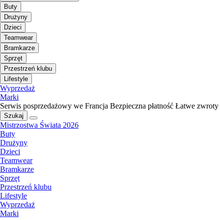
Buty
Drużyny
Dzieci
Teamwear
Bramkarze
Sprzęt
Przestrzeń klubu
Lifestyle
Wyprzedaż
Marki
Serwis posprzedażowy we Francja
Bezpieczna płatność
Łatwe zwroty
Szukaj
Mistrzostwa Świata 2026
Buty
Drużyny
Dzieci
Teamwear
Bramkarze
Sprzęt
Przestrzeń klubu
Lifestyle
Wyprzedaż
Marki