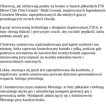
Obserwuj, jak zdobywają punkty na boisku w butach piłkarskich F50
Messi Club Firm Ground / Multi Ground, inspirowanych legendarnym
Lionelem Messim, zaprojektowanych dla młodych graczy
poszukujących swoich chwil chwały.
Łącząc nowoczesną technologię z designem inspirowanym F50.6, te
buty oferują lekkość i precyzyjne czucie, aby uwolnić prędkość, która
zmienia zasady gry.
Cholewka syntetyczna zoptymalizowana pod kątem szybkości ma
teksturę, która zapewnia kontrolowany kontakt z piłką, podczas gdy
podeszwa zewnętrzna do nawierzchni twardych/multi zapewnia
niezawodną przyczepność na twardej naturalnej trawie i
nawierzchniach sztucznych.
Lekka, unosząca się język jest zaprojektowana dla komfortu, a
regulowany system sznurowania pozwala dzieciom spersonalizować
wsparcie, którego potrzebują.
Z charakterystycznym znakiem Messiego, te buty piłkarskie celebrują
odważnego ducha gry i umożliwiają następnej generacji grę z
pewnością siebie. Wydajność adidas łączy się z dziedzictwem
Messiego przy każdym kroku.