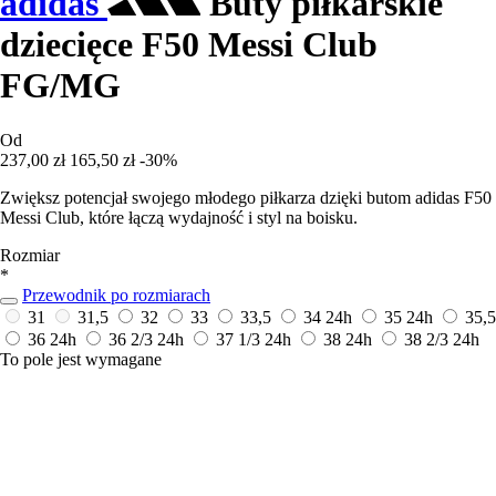
adidas
Buty piłkarskie
dziecięce F50 Messi Club
FG/MG
Od
237,00 zł
165,50 zł
-30%
Zwiększ potencjał swojego młodego piłkarza dzięki butom adidas F50
Messi Club, które łączą wydajność i styl na boisku.
Rozmiar
*
Przewodnik po rozmiarach
31
31,5
32
33
33,5
34
24h
35
24h
35,5
36
24h
36 2/3
24h
37 1/3
24h
38
24h
38 2/3
24h
To pole jest wymagane