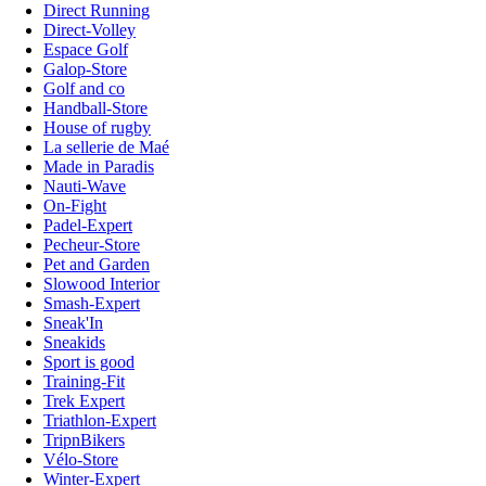
Direct Running
Direct-Volley
Espace Golf
Galop-Store
Golf and co
Handball-Store
House of rugby
La sellerie de Maé
Made in Paradis
Nauti-Wave
On-Fight
Padel-Expert
Pecheur-Store
Pet and Garden
Slowood Interior
Smash-Expert
Sneak'In
Sneakids
Sport is good
Training-Fit
Trek Expert
Triathlon-Expert
TripnBikers
Vélo-Store
Winter-Expert