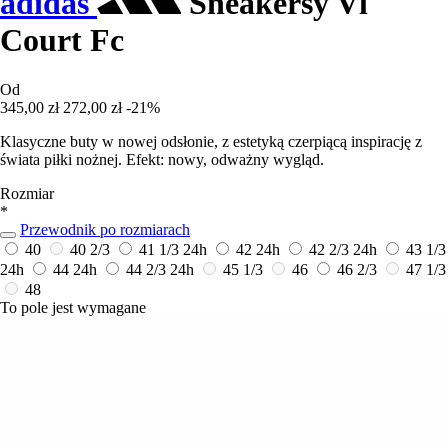
adidas
Sneakersy Vl
Court Fc
Od
345,00 zł
272,00 zł
-21%
Klasyczne buty w nowej odsłonie, z estetyką czerpiącą inspirację z
świata piłki nożnej. Efekt: nowy, odważny wygląd.
Rozmiar
*
Przewodnik po rozmiarach
40
40 2/3
41 1/3
24h
42
24h
42 2/3
24h
43 1/3
24h
44
24h
44 2/3
24h
45 1/3
46
46 2/3
47 1/3
48
To pole jest wymagane