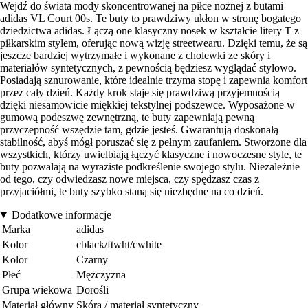
Wejdź do świata mody skoncentrowanej na piłce nożnej z butami
adidas VL Court 00s. Te buty to prawdziwy ukłon w stronę bogatego
dziedzictwa adidas. Łączą one klasyczny nosek w kształcie litery T z
piłkarskim stylem, oferując nową wizję streetwearu. Dzięki temu, że są
jeszcze bardziej wytrzymałe i wykonane z cholewki ze skóry i
materiałów syntetycznych, z pewnością będziesz wyglądać stylowo.
Posiadają sznurowanie, które idealnie trzyma stopę i zapewnia komfort
przez cały dzień. Każdy krok staje się prawdziwą przyjemnością
dzięki niesamowicie miękkiej tekstylnej podszewce. Wyposażone w
gumową podeszwę zewnętrzną, te buty zapewniają pewną
przyczepność wszędzie tam, gdzie jesteś. Gwarantują doskonałą
stabilność, abyś mógł poruszać się z pełnym zaufaniem. Stworzone dla
wszystkich, którzy uwielbiają łączyć klasyczne i nowoczesne style, te
buty pozwalają na wyraziste podkreślenie swojego stylu. Niezależnie
od tego, czy odwiedzasz nowe miejsca, czy spędzasz czas z
przyjaciółmi, te buty szybko staną się niezbędne na co dzień.
Dodatkowe informacje
Marka
adidas
Kolor
cblack/ftwht/cwhite
Kolor
Czarny
Płeć
Mężczyzna
Grupa wiekowa
Dorośli
Materiał główny
Skóra / materiał syntetyczny