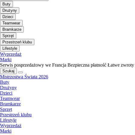
Buty
Drużyny
Dzieci
Teamwear
Bramkarze
Sprzęt
Przestrzeń klubu
Lifestyle
Wyprzedaż
Marki
Serwis posprzedażowy we Francja
Bezpieczna płatność
Łatwe zwroty
Szukaj
Mistrzostwa Świata 2026
Buty
Drużyny
Dzieci
Teamwear
Bramkarze
Sprzęt
Przestrzeń klubu
Lifestyle
Wyprzedaż
Marki