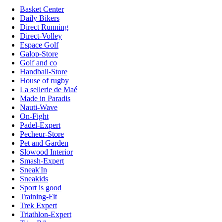
Basket Center
Daily Bikers
Direct Running
Direct-Volley
Espace Golf
Galop-Store
Golf and co
Handball-Store
House of rugby
La sellerie de Maé
Made in Paradis
Nauti-Wave
On-Fight
Padel-Expert
Pecheur-Store
Pet and Garden
Slowood Interior
Smash-Expert
Sneak'In
Sneakids
Sport is good
Training-Fit
Trek Expert
Triathlon-Expert