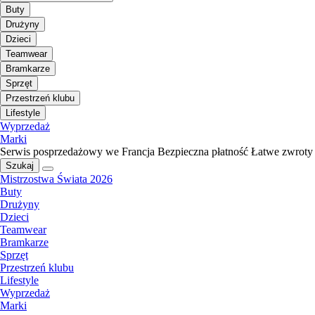
Buty
Drużyny
Dzieci
Teamwear
Bramkarze
Sprzęt
Przestrzeń klubu
Lifestyle
Wyprzedaż
Marki
Serwis posprzedażowy we Francja
Bezpieczna płatność
Łatwe zwroty
Szukaj
Mistrzostwa Świata 2026
Buty
Drużyny
Dzieci
Teamwear
Bramkarze
Sprzęt
Przestrzeń klubu
Lifestyle
Wyprzedaż
Marki