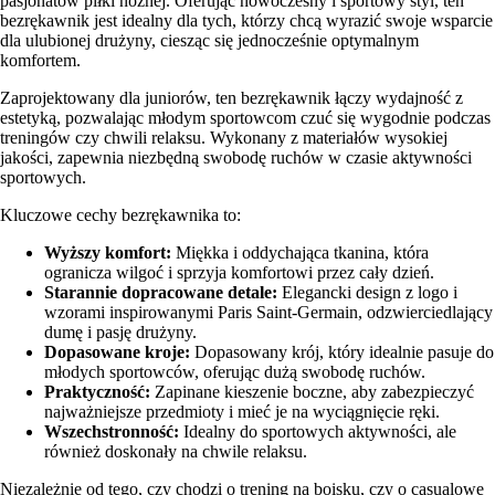
pasjonatów piłki nożnej. Oferując nowoczesny i sportowy styl, ten
bezrękawnik jest idealny dla tych, którzy chcą wyrazić swoje wsparcie
dla ulubionej drużyny, ciesząc się jednocześnie optymalnym
komfortem.
Zaprojektowany dla juniorów, ten bezrękawnik łączy wydajność z
estetyką, pozwalając młodym sportowcom czuć się wygodnie podczas
treningów czy chwili relaksu. Wykonany z materiałów wysokiej
jakości, zapewnia niezbędną swobodę ruchów w czasie aktywności
sportowych.
Kluczowe cechy bezrękawnika to:
Wyższy komfort:
Miękka i oddychająca tkanina, która
ogranicza wilgoć i sprzyja komfortowi przez cały dzień.
Starannie dopracowane detale:
Elegancki design z logo i
wzorami inspirowanymi Paris Saint-Germain, odzwierciedlający
dumę i pasję drużyny.
Dopasowane kroje:
Dopasowany krój, który idealnie pasuje do
młodych sportowców, oferując dużą swobodę ruchów.
Praktyczność:
Zapinane kieszenie boczne, aby zabezpieczyć
najważniejsze przedmioty i mieć je na wyciągnięcie ręki.
Wszechstronność:
Idealny do sportowych aktywności, ale
również doskonały na chwile relaksu.
Niezależnie od tego, czy chodzi o trening na boisku, czy o casualowe