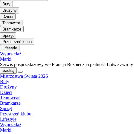
Buty
Drużyny
Dzieci
Teamwear
Bramkarze
Sprzęt
Przestrzeń klubu
Lifestyle
Wyprzedaż
Marki
Serwis posprzedażowy we Francja
Bezpieczna płatność
Łatwe zwroty
Szukaj
Mistrzostwa Świata 2026
Buty
Drużyny
Dzieci
Teamwear
Bramkarze
Sprzęt
Przestrzeń klubu
Lifestyle
Wyprzedaż
Marki