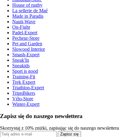
House of rugby
La sellerie de Maé
Made in Paradis
Nauti-Wave
On-Fight
Padel-Expert
Pecheur-Store
Pet and Garden
Slowood Interior
Smash-Expert
Sneak'In
Sneakids
Sport is good
Training-Fit
Trek Expert
Triathlon-Expert
TripnBikers
Vélo-Store
Winter-Expert
Zapisz się do naszego newslettera
Skorzystaj z 10% zniżki, zapisując się do naszego newslettera
Zapisz się