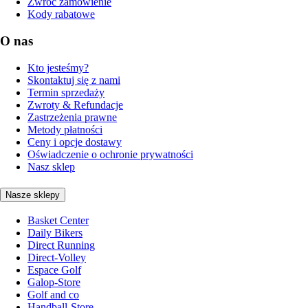
Zwróć zamówienie
Kody rabatowe
O nas
Kto jesteśmy?
Skontaktuj się z nami
Termin sprzedaży
Zwroty & Refundacje
Zastrzeżenia prawne
Metody płatności
Ceny i opcje dostawy
Oświadczenie o ochronie prywatności
Nasz sklep
Nasze sklepy
Basket Center
Daily Bikers
Direct Running
Direct-Volley
Espace Golf
Galop-Store
Golf and co
Handball-Store