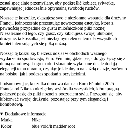
został specjalnie przemyślany, aby podkreślić kobiecą sylwetkę,
zapewniając jednocześnie optymalną swobodę ruchów.
Nosząc tę koszulkę, okazujesz swoje niezłomne wsparcie dla drużyny
Francji, jednocześnie prezentując nowoczesną estetykę, która z
pewnością przypadnie do gustu miłośniczkom piłki nożnej.
Niezależnie od tego, czy grasz, czy kibicujesz swojej ulubionej
drużynie, ta koszulka jest niezbędnym elementem dla wszystkich
kobiet interesujących się piłką nożną.
Nosząc tę koszulkę, bierzesz udział w obchodach ważnego
wydarzenia sportowego, Euro Féminin, gdzie pasja do gry łączy się z
dumą narodową. Logo marki i starannie wykonane detale dodają
elegancji temu ubraniu, czyniąc je idealnym na każdą okazję, zarówno
na boisku, jak i podczas spotkań z przyjaciółmi.
Podsumowując, koszulka domowa damska Euro Féminin 2025
Francja od Nike to niezbędny wybór dla wszystkich, które pragną
połączyć pasję do piłki nożnej z poczuciem stylu. Przygotuj się, aby
kibicować swojej drużynie, pozostając przy tym elegancką i
komfortową.
Dodatkowe informacje
Marka
Nike
Kolor
blue void/lt madder root