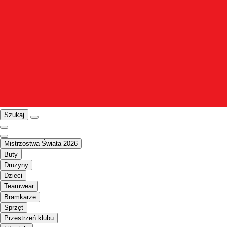
Szukaj
Mistrzostwa Świata 2026
Buty
Drużyny
Dzieci
Teamwear
Bramkarze
Sprzęt
Przestrzeń klubu