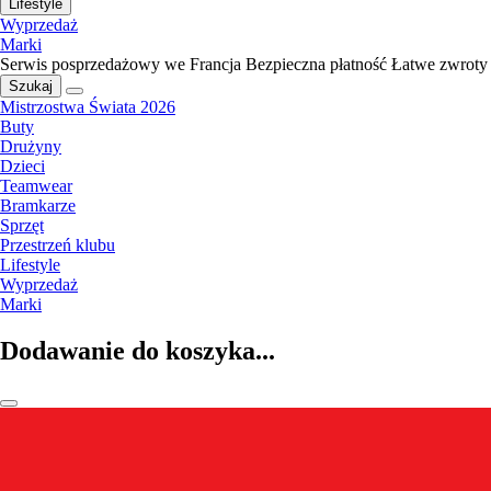
Lifestyle
Wyprzedaż
Marki
Serwis posprzedażowy we Francja
Bezpieczna płatność
Łatwe zwroty
Szukaj
Mistrzostwa Świata 2026
Buty
Drużyny
Dzieci
Teamwear
Bramkarze
Sprzęt
Przestrzeń klubu
Lifestyle
Wyprzedaż
Marki
Dodawanie do koszyka...