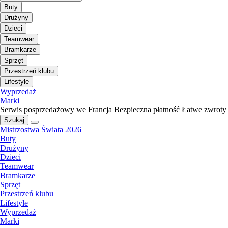
Buty
Drużyny
Dzieci
Teamwear
Bramkarze
Sprzęt
Przestrzeń klubu
Lifestyle
Wyprzedaż
Marki
Serwis posprzedażowy we Francja
Bezpieczna płatność
Łatwe zwroty
Szukaj
Mistrzostwa Świata 2026
Buty
Drużyny
Dzieci
Teamwear
Bramkarze
Sprzęt
Przestrzeń klubu
Lifestyle
Wyprzedaż
Marki