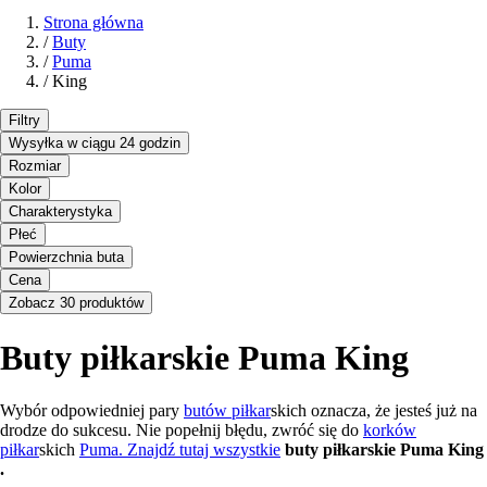
Strona główna
/
Buty
/
Puma
/
King
Filtry
Wysyłka w ciągu 24 godzin
Rozmiar
Kolor
Charakterystyka
Płeć
Powierzchnia buta
Cena
Zobacz 30 produktów
Buty piłkarskie Puma King
Wybór odpowiedniej pary
butów piłkar
skich oznacza, że jesteś już na
drodze do sukcesu. Nie popełnij błędu, zwróć się do
korków
piłkar
skich
Puma. Znajdź tutaj wszystkie
buty piłkarskie Puma King
.