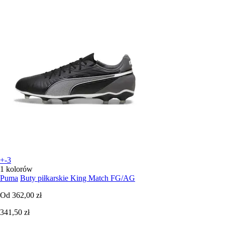
+-3
1 kolorów
Puma
Buty piłkarskie King Match FG/AG
Od
362,00 zł
341,50 zł