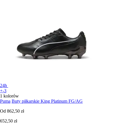
24h
+-3
1 kolorów
Puma
Buty piłkarskie King Platinum FG/AG
Od
862,50 zł
652,50 zł