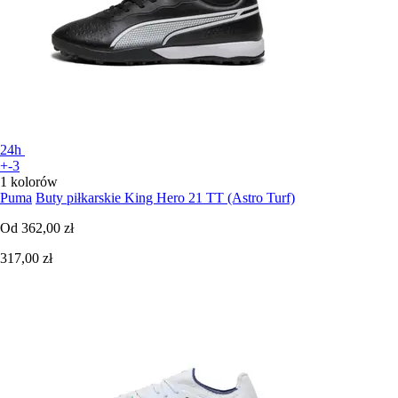
24h
+-3
1 kolorów
Puma
Buty piłkarskie King Hero 21 TT (Astro Turf)
Od
362,00 zł
317,00 zł