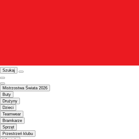
Szukaj
Mistrzostwa Świata 2026
Buty
Drużyny
Dzieci
Teamwear
Bramkarze
Sprzęt
Przestrzeń klubu