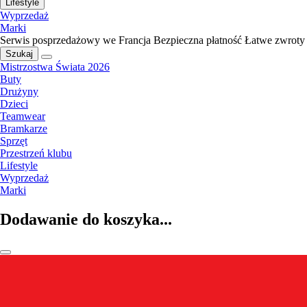
Lifestyle
Wyprzedaż
Marki
Serwis posprzedażowy we Francja
Bezpieczna płatność
Łatwe zwroty
Szukaj
Mistrzostwa Świata 2026
Buty
Drużyny
Dzieci
Teamwear
Bramkarze
Sprzęt
Przestrzeń klubu
Lifestyle
Wyprzedaż
Marki
Dodawanie do koszyka...