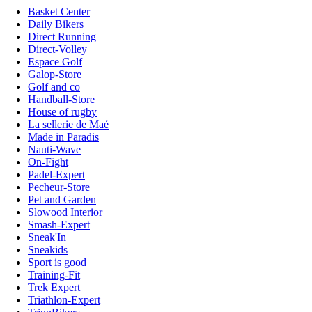
Basket Center
Daily Bikers
Direct Running
Direct-Volley
Espace Golf
Galop-Store
Golf and co
Handball-Store
House of rugby
La sellerie de Maé
Made in Paradis
Nauti-Wave
On-Fight
Padel-Expert
Pecheur-Store
Pet and Garden
Slowood Interior
Smash-Expert
Sneak'In
Sneakids
Sport is good
Training-Fit
Trek Expert
Triathlon-Expert