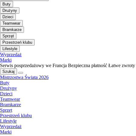
Buty
Drużyny
Dzieci
Teamwear
Bramkarze
Sprzęt
Przestrzeń klubu
Lifestyle
Wyprzedaż
Marki
Serwis posprzedażowy we Francja
Bezpieczna płatność
Łatwe zwroty
Szukaj
Mistrzostwa Świata 2026
Buty
Drużyny
Dzieci
Teamwear
Bramkarze
Sprzęt
Przestrzeń klubu
Lifestyle
Wyprzedaż
Marki