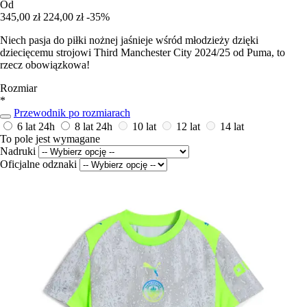
Od
345,00 zł
224,00 zł
-35%
Niech pasja do piłki nożnej jaśnieje wśród młodzieży dzięki
dziecięcemu strojowi Third Manchester City 2024/25 od Puma, to
rzecz obowiązkowa!
Rozmiar
*
Przewodnik po rozmiarach
6 lat
24h
8 lat
24h
10 lat
12 lat
14 lat
To pole jest wymagane
Nadruki
Oficjalne odznaki