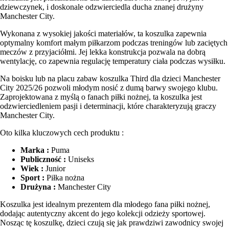
dziewczynek, i doskonale odzwierciedla ducha znanej drużyny
Manchester City.
Wykonana z wysokiej jakości materiałów, ta koszulka zapewnia
optymalny komfort małym piłkarzom podczas treningów lub zaciętych
meczów z przyjaciółmi. Jej lekka konstrukcja pozwala na dobrą
wentylację, co zapewnia regulację temperatury ciała podczas wysiłku.
Na boisku lub na placu zabaw koszulka Third dla dzieci Manchester
City 2025/26 pozwoli młodym nosić z dumą barwy swojego klubu.
Zaprojektowana z myślą o fanach piłki nożnej, ta koszulka jest
odzwierciedleniem pasji i determinacji, które charakteryzują graczy
Manchester City.
Oto kilka kluczowych cech produktu :
Marka :
Puma
Publiczność :
Uniseks
Wiek :
Junior
Sport :
Piłka nożna
Drużyna :
Manchester City
Koszulka jest idealnym prezentem dla młodego fana piłki nożnej,
dodając autentyczny akcent do jego kolekcji odzieży sportowej.
Nosząc tę koszulkę, dzieci czują się jak prawdziwi zawodnicy swojej