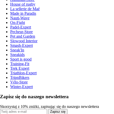
House of rugby
La sellerie de Maé
Made in Paradis
Nauti-Wave
On-Fight
Padel-Expert
Pecheur-Store
Pet and Garden
Slowood Interior
Smash-Expert
Sneak'In
Sneakids
Sport is good
Training-Fit
Trek Expert
Triathlon-Expert
TripnBikers
Vélo-Store
Winter-Expert
Zapisz się do naszego newslettera
Skorzystaj z 10% zniżki, zapisując się do naszego newslettera
Zapisz się