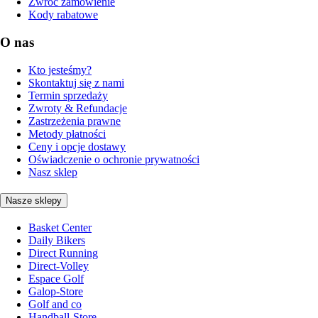
Zwróć zamówienie
Kody rabatowe
O nas
Kto jesteśmy?
Skontaktuj się z nami
Termin sprzedaży
Zwroty & Refundacje
Zastrzeżenia prawne
Metody płatności
Ceny i opcje dostawy
Oświadczenie o ochronie prywatności
Nasz sklep
Nasze sklepy
Basket Center
Daily Bikers
Direct Running
Direct-Volley
Espace Golf
Galop-Store
Golf and co
Handball-Store