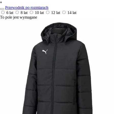
*
Przewodnik po rozmiarach
6 lat
8 lat
10 lat
12 lat
14 lat
To pole jest wymagane