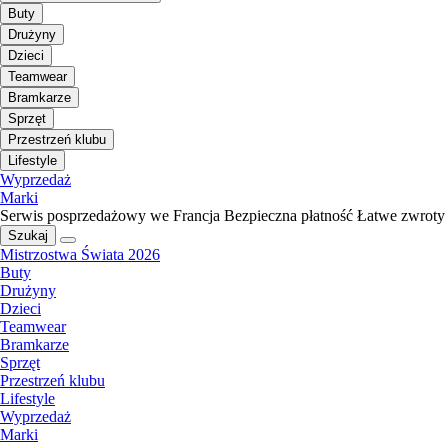
Buty
Drużyny
Dzieci
Teamwear
Bramkarze
Sprzęt
Przestrzeń klubu
Lifestyle
Wyprzedaż
Marki
Serwis posprzedażowy we Francja
Bezpieczna płatność
Łatwe zwroty
Szukaj
Mistrzostwa Świata 2026
Buty
Drużyny
Dzieci
Teamwear
Bramkarze
Sprzęt
Przestrzeń klubu
Lifestyle
Wyprzedaż
Marki