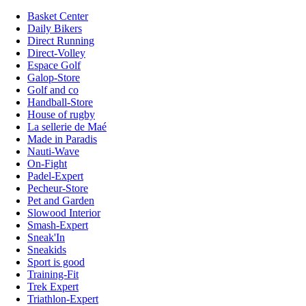
Basket Center
Daily Bikers
Direct Running
Direct-Volley
Espace Golf
Galop-Store
Golf and co
Handball-Store
House of rugby
La sellerie de Maé
Made in Paradis
Nauti-Wave
On-Fight
Padel-Expert
Pecheur-Store
Pet and Garden
Slowood Interior
Smash-Expert
Sneak'In
Sneakids
Sport is good
Training-Fit
Trek Expert
Triathlon-Expert