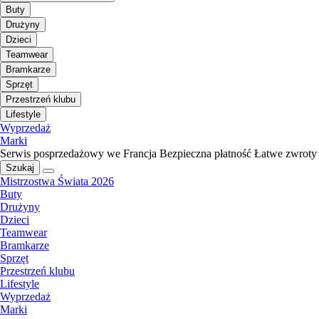
Buty
Drużyny
Dzieci
Teamwear
Bramkarze
Sprzęt
Przestrzeń klubu
Lifestyle
Wyprzedaż
Marki
Serwis posprzedażowy we Francja
Bezpieczna płatność
Łatwe zwroty
Szukaj
Mistrzostwa Świata 2026
Buty
Drużyny
Dzieci
Teamwear
Bramkarze
Sprzęt
Przestrzeń klubu
Lifestyle
Wyprzedaż
Marki