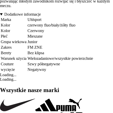
pozwalając młodym zawodnikom rozwijać się i błyszczeć w każdym
meczu.
Dodatkowe informacje
Marka
Uhlsport
Kolor
czerwony fluo/biały/żółty fluo
Kolor
Czerwony
Płeć
Mieszane
Grupa wiekowa
Junior
Zakres
FM ZNE
Berety
Bez klipsa
Warunek użycia
Wielozadaniowe/wszystkie powierzchnie
Couture
Szwy półnegatywne
wycięcie
Negatywny
Loading...
Loading...
Wszystkie nasze marki