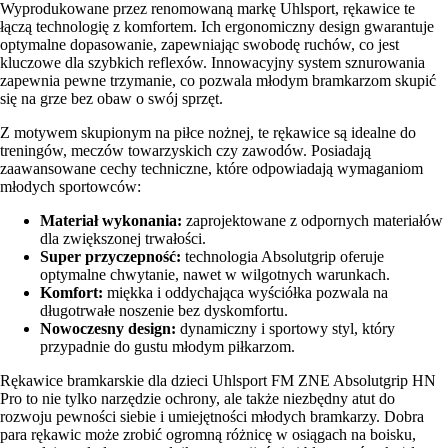
Wyprodukowane przez renomowaną markę Uhlsport, rękawice te
łączą technologię z komfortem. Ich ergonomiczny design gwarantuje
optymalne dopasowanie, zapewniając swobodę ruchów, co jest
kluczowe dla szybkich reflexów. Innowacyjny system sznurowania
zapewnia pewne trzymanie, co pozwala młodym bramkarzom skupić
się na grze bez obaw o swój sprzęt.
Z motywem skupionym na piłce nożnej, te rękawice są idealne do
treningów, meczów towarzyskich czy zawodów. Posiadają
zaawansowane cechy techniczne, które odpowiadają wymaganiom
młodych sportowców:
Materiał wykonania:
zaprojektowane z odpornych materiałów
dla zwiększonej trwałości.
Super przyczepność:
technologia Absolutgrip oferuje
optymalne chwytanie, nawet w wilgotnych warunkach.
Komfort:
miękka i oddychająca wyściółka pozwala na
długotrwałe noszenie bez dyskomfortu.
Nowoczesny design:
dynamiczny i sportowy styl, który
przypadnie do gustu młodym piłkarzom.
Rękawice bramkarskie dla dzieci Uhlsport FM ZNE Absolutgrip HN
Pro to nie tylko narzędzie ochrony, ale także niezbędny atut do
rozwoju pewności siebie i umiejętności młodych bramkarzy. Dobra
para rękawic może zrobić ogromną różnicę w osiągach na boisku,