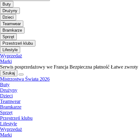
Buty
Drużyny
Dzieci
Teamwear
Bramkarze
Sprzęt
Przestrzeń klubu
Lifestyle
Wyprzedaż
Marki
Serwis posprzedażowy we Francja
Bezpieczna płatność
Łatwe zwroty
Szukaj
Mistrzostwa Świata 2026
Buty
Drużyny
Dzieci
Teamwear
Bramkarze
Sprzęt
Przestrzeń klubu
Lifestyle
Wyprzedaż
Marki