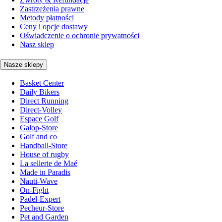
Zastrzeżenia prawne
Metody płatności
Ceny i opcje dostawy
Oświadczenie o ochronie prywatności
Nasz sklep
Nasze sklepy
Basket Center
Daily Bikers
Direct Running
Direct-Volley
Espace Golf
Galop-Store
Golf and co
Handball-Store
House of rugby
La sellerie de Maé
Made in Paradis
Nauti-Wave
On-Fight
Padel-Expert
Pecheur-Store
Pet and Garden