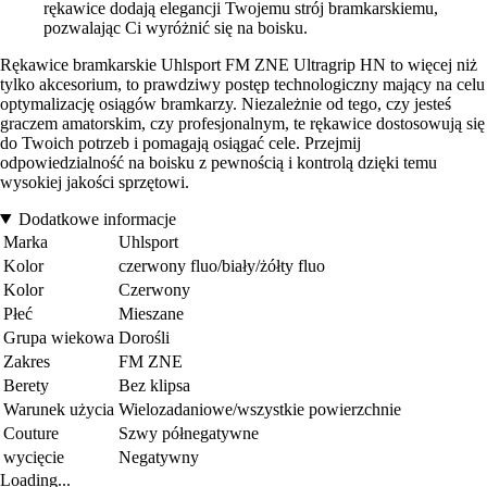
rękawice dodają elegancji Twojemu strój bramkarskiemu,
pozwalając Ci wyróżnić się na boisku.
Rękawice bramkarskie Uhlsport FM ZNE Ultragrip HN to więcej niż
tylko akcesorium, to prawdziwy postęp technologiczny mający na celu
optymalizację osiągów bramkarzy. Niezależnie od tego, czy jesteś
graczem amatorskim, czy profesjonalnym, te rękawice dostosowują się
do Twoich potrzeb i pomagają osiągać cele. Przejmij
odpowiedzialność na boisku z pewnością i kontrolą dzięki temu
wysokiej jakości sprzętowi.
Dodatkowe informacje
Marka
Uhlsport
Kolor
czerwony fluo/biały/żółty fluo
Kolor
Czerwony
Płeć
Mieszane
Grupa wiekowa
Dorośli
Zakres
FM ZNE
Berety
Bez klipsa
Warunek użycia
Wielozadaniowe/wszystkie powierzchnie
Couture
Szwy półnegatywne
wycięcie
Negatywny
Loading...