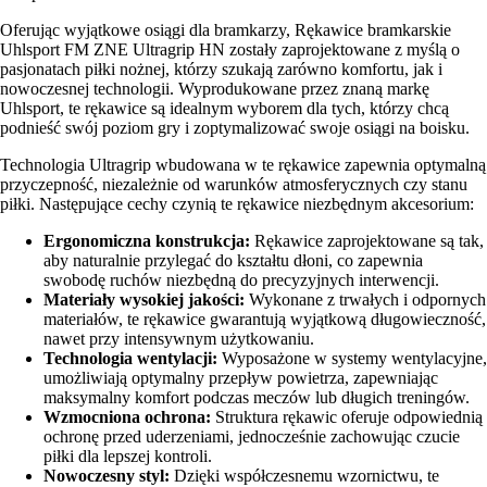
Oferując wyjątkowe osiągi dla bramkarzy, Rękawice bramkarskie
Uhlsport FM ZNE Ultragrip HN zostały zaprojektowane z myślą o
pasjonatach piłki nożnej, którzy szukają zarówno komfortu, jak i
nowoczesnej technologii. Wyprodukowane przez znaną markę
Uhlsport, te rękawice są idealnym wyborem dla tych, którzy chcą
podnieść swój poziom gry i zoptymalizować swoje osiągi na boisku.
Technologia Ultragrip wbudowana w te rękawice zapewnia optymalną
przyczepność, niezależnie od warunków atmosferycznych czy stanu
piłki. Następujące cechy czynią te rękawice niezbędnym akcesorium:
Ergonomiczna konstrukcja:
Rękawice zaprojektowane są tak,
aby naturalnie przylegać do kształtu dłoni, co zapewnia
swobodę ruchów niezbędną do precyzyjnych interwencji.
Materiały wysokiej jakości:
Wykonane z trwałych i odpornych
materiałów, te rękawice gwarantują wyjątkową długowieczność,
nawet przy intensywnym użytkowaniu.
Technologia wentylacji:
Wyposażone w systemy wentylacyjne,
umożliwiają optymalny przepływ powietrza, zapewniając
maksymalny komfort podczas meczów lub długich treningów.
Wzmocniona ochrona:
Struktura rękawic oferuje odpowiednią
ochronę przed uderzeniami, jednocześnie zachowując czucie
piłki dla lepszej kontroli.
Nowoczesny styl:
Dzięki współczesnemu wzornictwu, te