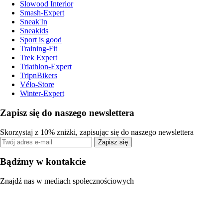
Slowood Interior
Smash-Expert
Sneak'In
Sneakids
Sport is good
Training-Fit
Trek Expert
Triathlon-Expert
TripnBikers
Vélo-Store
Winter-Expert
Zapisz się do naszego newslettera
Skorzystaj z 10% zniżki, zapisując się do naszego newslettera
Zapisz się
Bądźmy w kontakcie
Znajdź nas w mediach społecznościowych