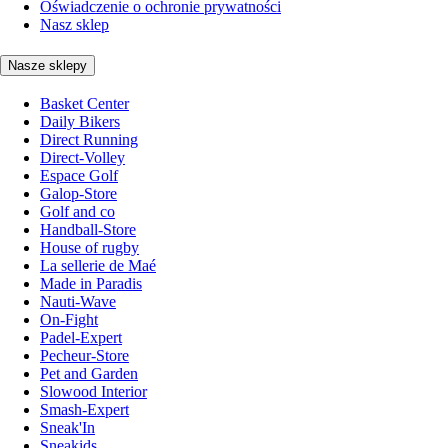
Oświadczenie o ochronie prywatności
Nasz sklep
Nasze sklepy
Basket Center
Daily Bikers
Direct Running
Direct-Volley
Espace Golf
Galop-Store
Golf and co
Handball-Store
House of rugby
La sellerie de Maé
Made in Paradis
Nauti-Wave
On-Fight
Padel-Expert
Pecheur-Store
Pet and Garden
Slowood Interior
Smash-Expert
Sneak'In
Sneakids