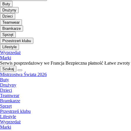
Buty
Drużyny
Dzieci
Teamwear
Bramkarze
Sprzęt
Przestrzeń klubu
Lifestyle
Wyprzedaż
Marki
Serwis posprzedażowy we Francja
Bezpieczna płatność
Łatwe zwroty
Szukaj
Mistrzostwa Świata 2026
Buty
Drużyny
Dzieci
Teamwear
Bramkarze
Sprzęt
Przestrzeń klubu
Lifestyle
Wyprzedaż
Marki