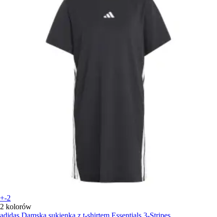
+-2
2 kolorów
adidas
Damska sukienka z t-shirtem Essentials 3-Stripes