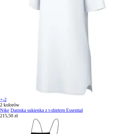
+-2
2 kolorów
Nike
Damska sukienka z t-shirtem Essential
215,50 zł