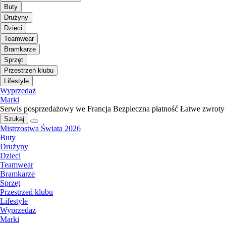
Buty
Drużyny
Dzieci
Teamwear
Bramkarze
Sprzęt
Przestrzeń klubu
Lifestyle
Wyprzedaż
Marki
Serwis posprzedażowy we Francja
Bezpieczna płatność
Łatwe zwroty
Szukaj
Mistrzostwa Świata 2026
Buty
Drużyny
Dzieci
Teamwear
Bramkarze
Sprzęt
Przestrzeń klubu
Lifestyle
Wyprzedaż
Marki