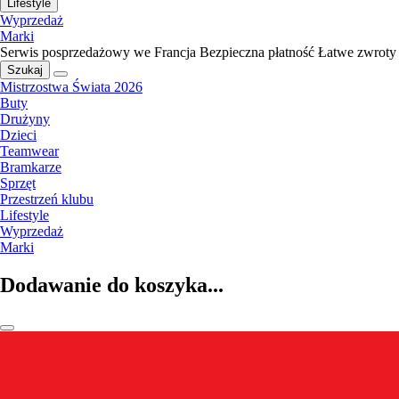
Lifestyle
Wyprzedaż
Marki
Serwis posprzedażowy we Francja
Bezpieczna płatność
Łatwe zwroty
Szukaj
Mistrzostwa Świata 2026
Buty
Drużyny
Dzieci
Teamwear
Bramkarze
Sprzęt
Przestrzeń klubu
Lifestyle
Wyprzedaż
Marki
Dodawanie do koszyka...