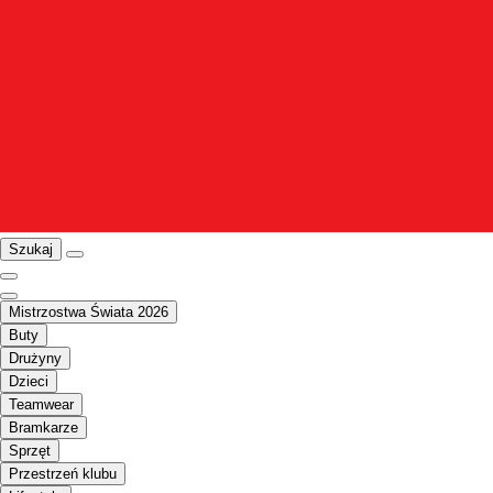
Szukaj
Mistrzostwa Świata 2026
Buty
Drużyny
Dzieci
Teamwear
Bramkarze
Sprzęt
Przestrzeń klubu