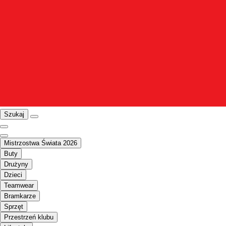
Szukaj
Mistrzostwa Świata 2026
Buty
Drużyny
Dzieci
Teamwear
Bramkarze
Sprzęt
Przestrzeń klubu