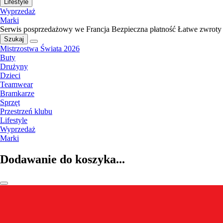
Lifestyle
Wyprzedaż
Marki
Serwis posprzedażowy we Francja
Bezpieczna płatność
Łatwe zwroty
Szukaj
Mistrzostwa Świata 2026
Buty
Drużyny
Dzieci
Teamwear
Bramkarze
Sprzęt
Przestrzeń klubu
Lifestyle
Wyprzedaż
Marki
Dodawanie do koszyka...