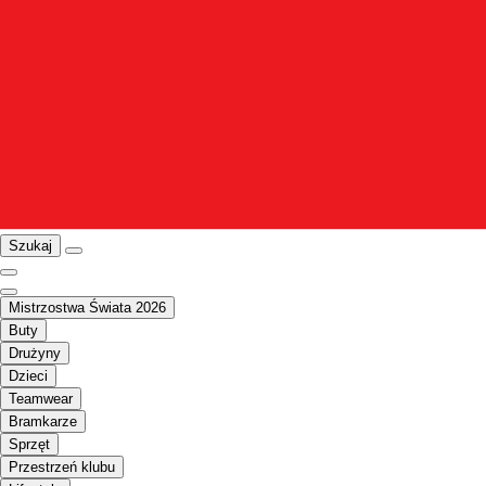
Szukaj
Mistrzostwa Świata 2026
Buty
Drużyny
Dzieci
Teamwear
Bramkarze
Sprzęt
Przestrzeń klubu